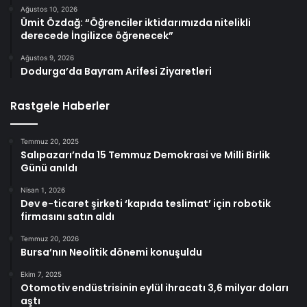
Ağustos 10, 2026
Ümit Özdağ: “Öğrenciler iktidarımızda nitelikli
derecede İngilizce öğrenecek”
Ağustos 9, 2026
Dodurga’da Bayram Arifesi Ziyaretleri
Rastgele Haberler
Temmuz 20, 2025
Salıpazarı’nda 15 Temmuz Demokrasi ve Milli Birlik
Günü anıldı
Nisan 1, 2026
Dev e-ticaret şirketi ‘kapıda teslimat’ için robotik
firmasını satın aldı
Temmuz 20, 2026
Bursa’nın Neolitik dönemi konuşuldu
Ekim 7, 2025
Otomotiv endüstrisinin eylül ihracatı 3,6 milyar doları
aştı