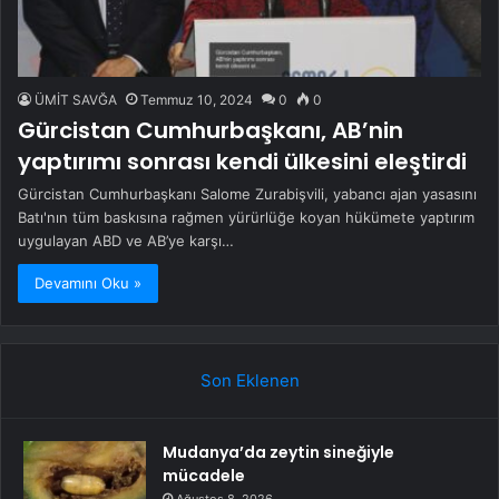
ÜMİT SAVĞA
Temmuz 10, 2024
0
0
Gürcistan Cumhurbaşkanı, AB’nin
yaptırımı sonrası kendi ülkesini eleştirdi
Gürcistan Cumhurbaşkanı Salome Zurabişvili, yabancı ajan yasasını
Batı'nın tüm baskısına rağmen yürürlüğe koyan hükümete yaptırım
uygulayan ABD ve AB’ye karşı…
Devamını Oku »
Son Eklenen
Mudanya’da zeytin sineğiyle
mücadele