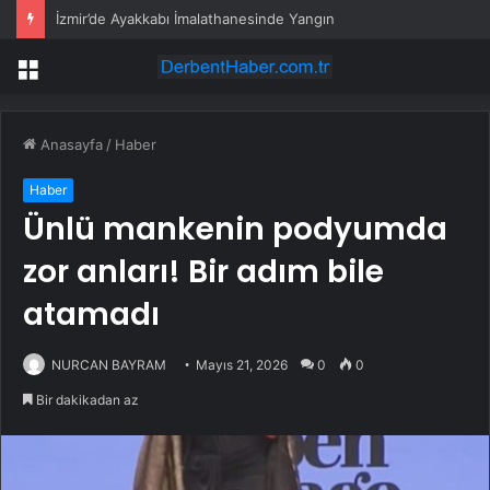
İzmir’de Ayakkabı İmalathanesinde Yangın
Menü
Anasayfa
/
Haber
Haber
Ünlü mankenin podyumda
zor anları! Bir adım bile
atamadı
NURCAN BAYRAM
Mayıs 21, 2026
0
0
Bir dakikadan az