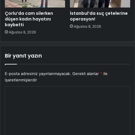
Çorlu’da cam silerken
İstanbul’da suç çetelerine
düşen kadın hayatını
operasyon!
kaybetti
Ağustos 8, 2026
Ağustos 8, 2026
Bir yanıt yazın
E-posta adresiniz yayınlanmayacak.
Gerekli alanlar
*
ile
işaretlenmişlerdir
Y
o
r
u
m