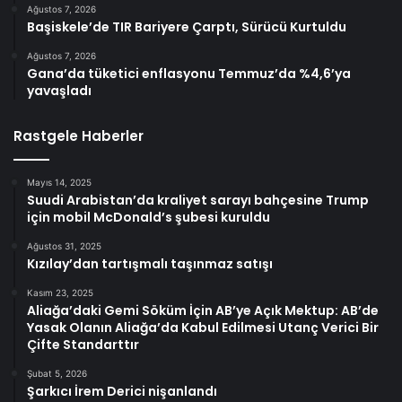
Ağustos 7, 2026
Başiskele’de TIR Bariyere Çarptı, Sürücü Kurtuldu
Ağustos 7, 2026
Gana’da tüketici enflasyonu Temmuz’da %4,6’ya
yavaşladı
Rastgele Haberler
Mayıs 14, 2025
Suudi Arabistan’da kraliyet sarayı bahçesine Trump
için mobil McDonald’s şubesi kuruldu
Ağustos 31, 2025
Kızılay’dan tartışmalı taşınmaz satışı
Kasım 23, 2025
Aliağa’daki Gemi Söküm İçin AB’ye Açık Mektup: AB’de
Yasak Olanın Aliağa’da Kabul Edilmesi Utanç Verici Bir
Çifte Standarttır
Şubat 5, 2026
Şarkıcı İrem Derici nişanlandı