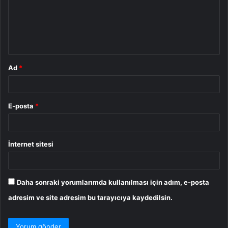
u
m
*
Ad
*
E-posta
*
İnternet sitesi
Daha sonraki yorumlarımda kullanılması için adım, e-posta
adresim ve site adresim bu tarayıcıya kaydedilsin.