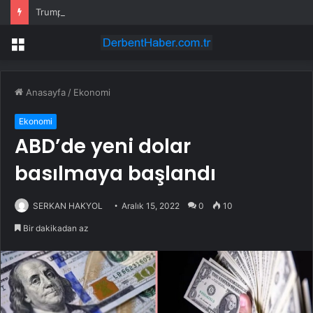
Trump’la bağları başını ağrıttı: ABD kongresi, FIFA Başkanı hakkında soruşturma başlattı
Menü
Anasayfa
/
Ekonomi
Ekonomi
ABD’de yeni dolar
basılmaya başlandı
SERKAN HAKYOL
Aralık 15, 2022
0
10
Bir dakikadan az