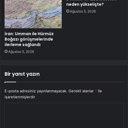
neden yükselişte?
Ağustos 5, 2026
İran: Umman ile Hürmüz
Boğazı görüşmelerinde
ilerleme sağlandı
Ağustos 5, 2026
Bir yanıt yazın
E-posta adresiniz yayınlanmayacak.
Gerekli alanlar
*
ile
işaretlenmişlerdir
Y
o
r