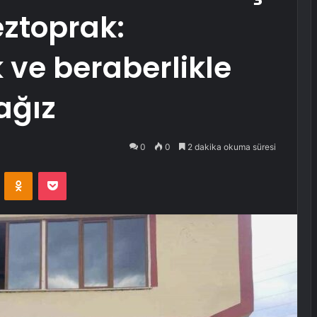
ztoprak:
k ve beraberlikle
ağız
0
0
2 dakika okuma süresi
VKontakte
Odnoklassniki
Pocket