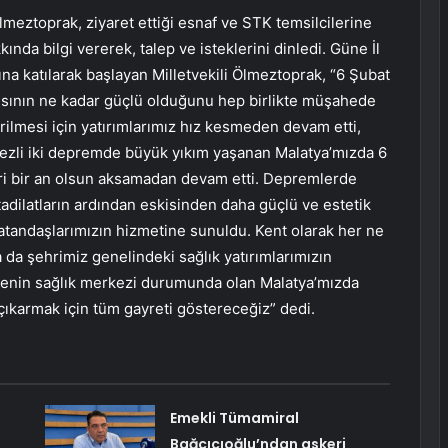
Ölmeztoprak, ziyaret ettiği esnaf ve STK temsilcilerine
nda bilgi vererek, talep ve isteklerini dinledi. Güne İl
a katılarak başlayan Milletvekili Ölmeztoprak, “6 Şubat
apısının ne kadar güçlü olduğunu hep birlikte müşahede
irilmesi için yatırımlarımız hız kesmeden devam etti,
ezli iki depremde büyük yıkım yaşanan Malatya’mızda 6
ri bir an olsun aksamadan devam etti. Depremlerde
adilatların ardından eskisinden daha güçlü ve estetik
atandaşlarımızın hizmetine sunuldu. Kent olarak her ne
 da şehrimiz genelindeki sağlık yatırımlarımızın
Bölgenin sağlık merkezi durumunda olan Malatya’mızda
 çıkarmak için tüm gayreti göstereceğiz” dedi.
Emekli Tümamiral
Bağcıcıoğlu’ndan askeri