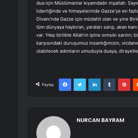
dua için Müslümanlar kıyamdadır inşallah. Sa
liderliğinde ve himayelerinde Gazze’ye en fazla
Divanı’nda Gazze için müdahil olan ve yine Bir
tüm dünyaya haykıran, yaraları sarıp, akan kan
var. ‘Hep birlikte Allah’ın ipine sımsıkı sarılı
karşısındaki duruşumuz insanlığımızın, vicdanım
olabilecek adımların umuduyla duaya, dirayetl
Facebook
Twitter
LinkedIn
Tumblr
Pint
Paylaş
NURCAN BAYRAM