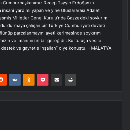
yın Cumhurbaşkanımız Recep Tayyip Erdoğan’ın
 insani yardımı yapan ve yine Uluslararası Adalet
leşmiş Milletler Genel Kurulu’nda Gazze’deki soykırımı
ı durdurmaya çalışan bir Türkiye Cumhuriyeti devleti
n; bölünüp parçalanmayın’ ayeti kerimesinde soykırım
ızın ve imanımızın bir gereğidir. Kurtuluşa vesile
e destek ve gayretle inşallah” diye konuştu. – MALATYA
erest
Reddit
VKontakte
Odnoklassniki
Pocket
E-Posta ile paylaş
Yazdır