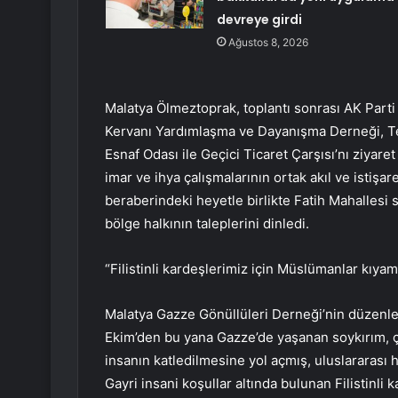
devreye girdi
Ağustos 8, 2026
Malatya Ölmeztoprak, toplantı sonrası AK Parti 
Kervanı Yardımlaşma ve Dayanışma Derneği, Ter
Esnaf Odası ile Geçici Ticaret Çarşısı’nı ziyar
imar ve ihya çalışmalarının ortak akıl ve istiş
beraberindeki heyetle birlikte Fatih Mahallesi s
bölge halkının taleplerini dinledi.
“Filistinli kardeşlerimiz için Müslümanlar kıya
Malatya Gazze Gönüllüleri Derneği’nin düzenledi
Ekim’den bu yana Gazze’de yaşanan soykırım, 
insanın katledilmesine yol açmış, uluslararası h
Gayri insani koşullar altında bulunan Filistinli