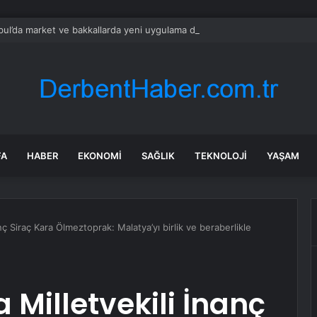
bul’da market ve bakkallarda yeni uygulama devreye girdi
FA
HABER
EKONOMI
SAĞLIK
TEKNOLOJI
YAŞAM
nç Siraç Kara Ölmeztoprak: Malatya’yı birlik ve beraberlikle
 Milletvekili İnanç