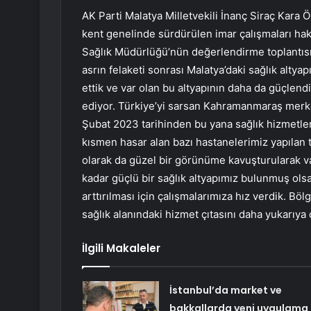
AK Parti Malatya Milletvekili İnanç Siraç Kara 
kent genelinde sürdürülen imar çalışmaları hakkı
Sağlık Müdürlüğü’nün değerlendirme toplantısın
asrın felaketi sonrası Malatya’daki sağlık alty
ettik ve var olan bu altyapının daha da güçlend
ediyor. Türkiye’yi sarsan Kahramanmaraş merk
Şubat 2023 tarihinden bu yana sağlık hizmetle
kısmen hasar alan bazı hastanelerimiz yapılan t
olarak da güzel bir görünüme kavuşturularak v
kadar güçlü bir sağlık altyapımız bulunmuş olsa
arttırılması için çalışmalarımıza hız verdik. 
sağlık alanındaki hizmet çıtasını daha yukarıya
İlgili Makaleler
İstanbul’da market ve
bakkallarda yeni uygulama