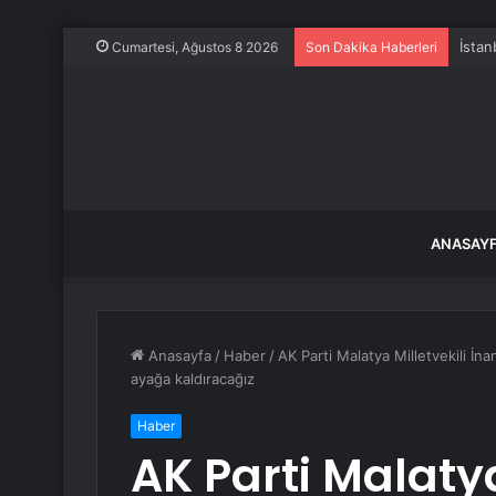
İstan
Cumartesi, Ağustos 8 2026
Son Dakika Haberleri
ANASAY
Anasayfa
/
Haber
/
AK Parti Malatya Milletvekili İna
ayağa kaldıracağız
Haber
AK Parti Malatya