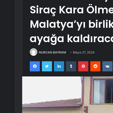
Siraç Kara Ölme
Malatya’yı birli
ayağa kaldırac
NURCAN BAYRAM
Mayıs 27, 2024
Facebook
Twitter
LinkedIn
Tumblr
Pinterest
Reddit