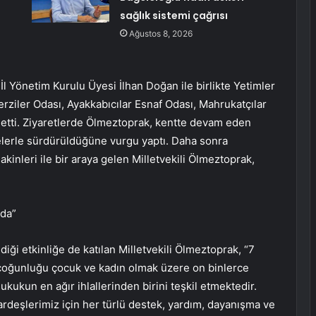
sağlık sistemi çağrısı
Ağustos 8, 2026
İl Yönetim Kurulu Üyesi İlhan Doğan ile birlikte Yetimler
ziler Odası, Ayakkabıcılar Esnaf Odası, Mahrukatçılar
et etti. Ziyaretlerde Ölmeztoprak, kentte devam eden
arelerle sürdürüldüğüne vurgu yaptı. Daha sonra
akinleri ile bir araya gelen Milletvekili Ölmeztoprak,
mda”
ği etkinliğe de katılan Milletvekili Ölmeztoprak, “7
çoğunluğu çocuk ve kadın olmak üzere on binlerce
ukukun en ağır ihlallerinden birini teşkil etmektedir.
 kardeşlerimiz için her türlü destek, yardım, dayanışma ve