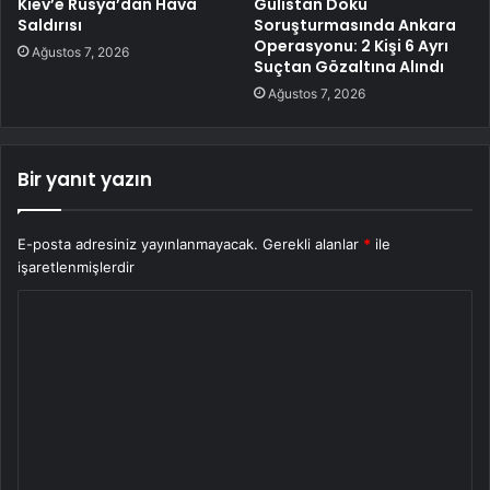
Kiev’e Rusya’dan Hava
Gülistan Doku
Saldırısı
Soruşturmasında Ankara
Operasyonu: 2 Kişi 6 Ayrı
Ağustos 7, 2026
Suçtan Gözaltına Alındı
Ağustos 7, 2026
Bir yanıt yazın
E-posta adresiniz yayınlanmayacak.
Gerekli alanlar
*
ile
işaretlenmişlerdir
Y
o
r
u
m
*