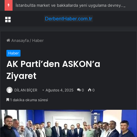
İstanbul’da market ve bakkallarda yeni uygulama devreye girdi
Menü
Anasayfa
/
Haber
Haber
AK Parti’den ASKON’a
Ziyaret
DİLAN BİÇER
Ağustos 4, 2025
0
0
1 dakika okuma süresi