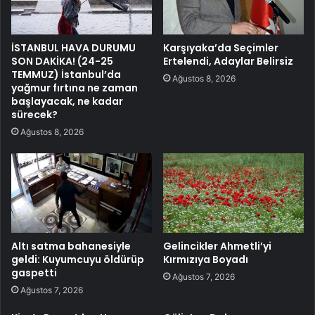
İSTANBUL HAVA DURUMU
Karşıyaka’da Seçimler
SON DAKİKA! (24-25
Ertelendi, Adaylar Belirsiz
TEMMUZ) İstanbul’da
Ağustos 8, 2026
yağmur fırtına ne zaman
başlayacak, ne kadar
sürecek?
Ağustos 8, 2026
Altı satma bahanesiyle
Gelincikler Ahmetli’yi
geldi: Kuyumcuyu öldürüp
Kırmızıya Boyadı
gaspetti
Ağustos 7, 2026
Ağustos 7, 2026