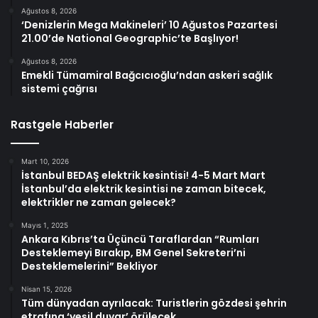
Ağustos 8, 2026
‘Denizlerin Mega Makineleri’ 10 Ağustos Pazartesi
21.00’de National Geographic’te Başlıyor!
Ağustos 8, 2026
Emekli Tümamiral Bağcıcıoğlu’ndan askeri sağlık
sistemi çağrısı
Rastgele Haberler
Mart 10, 2026
İstanbul BEDAŞ elektrik kesintisi! 4-5 Mart Mart
İstanbul’da elektrik kesintisi ne zaman bitecek,
elektrikler ne zaman gelecek?
Mayıs 1, 2025
Ankara Kıbrıs’ta Üçüncü Taraflardan “Rumları
Desteklemeyi Bırakıp, BM Genel Sekreteri’ni
Desteklemelerini” Bekliyor
Nisan 15, 2026
Tüm dünyadan ayrılacak: Turistlerin gözdesi şehrin
etrafına ‘yeşil duvar’ örülecek