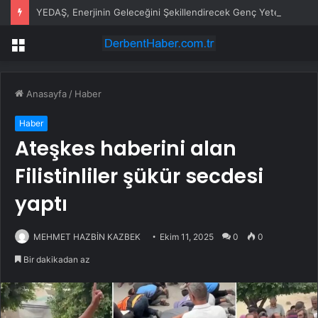
YEDAŞ, Enerjinin Geleceğini Şekillendirecek Genç Yetenekleri Arıyor
Menü
Anasayfa
/
Haber
Haber
Ateşkes haberini alan
Filistinliler şükür secdesi
yaptı
MEHMET HAZBİN KAZBEK
Ekim 11, 2025
0
0
Bir dakikadan az