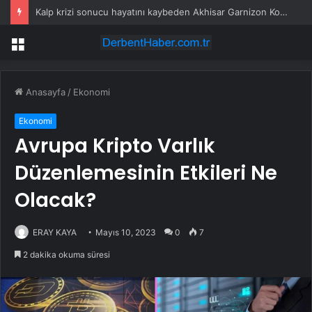
Kalp krizi sonucu hayatını kaybeden Akhisar Garnizon Komutanı son yolculuğuna uğurlandı
Menü
Anasayfa
/
Ekonomi
Ekonomi
Avrupa Kripto Varlık
Düzenlemesinin Etkileri Ne
Olacak?
ERAY KAYA
Mayıs 10, 2023
0
7
2 dakika okuma süresi