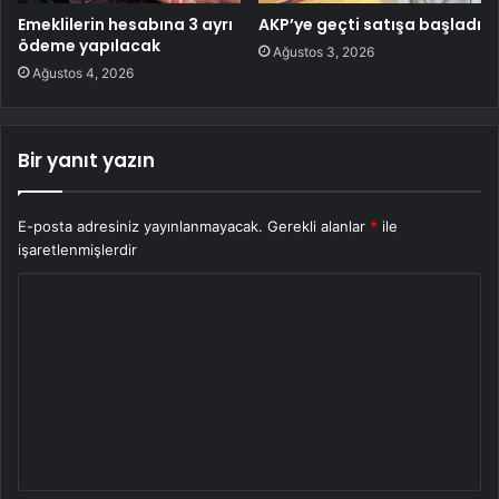
Emeklilerin hesabına 3 ayrı
AKP’ye geçti satışa başladı
ödeme yapılacak
Ağustos 3, 2026
Ağustos 4, 2026
Bir yanıt yazın
E-posta adresiniz yayınlanmayacak.
Gerekli alanlar
*
ile
işaretlenmişlerdir
Y
o
r
u
m
*