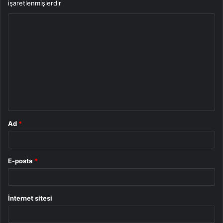
işaretlenmişlerdir
Y
o
r
u
m
*
Ad
*
E-posta
*
İnternet sitesi