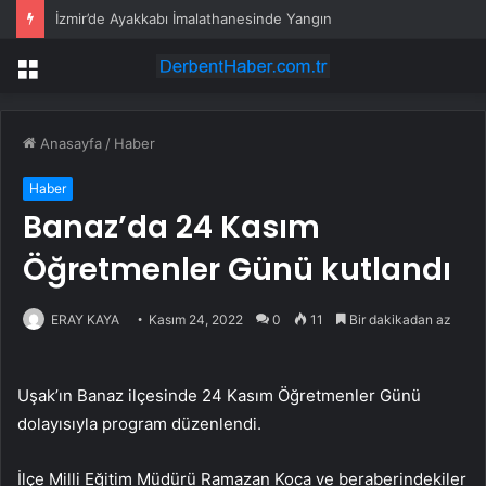
İzmir’de Ayakkabı İmalathanesinde Yangın
Menü
Anasayfa
/
Haber
Haber
Banaz’da 24 Kasım
Öğretmenler Günü kutlandı
ERAY KAYA
Kasım 24, 2022
0
11
Bir dakikadan az
Uşak’ın Banaz ilçesinde 24 Kasım Öğretmenler Günü
dolayısıyla program düzenlendi.
İlçe Milli Eğitim Müdürü Ramazan Koca ve beraberindekiler