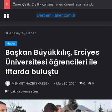
Ömer Çelik: 2 yıllık çalışmanın en önemli aşamasındayız
Menü
Anasayfa
/
Haber
Haber
Başkan Büyükkılıç, Erciyes
Üniversitesi öğrencileri ile
iftarda buluştu
MEHMET HAZBİN KAZBEK
Mart 30, 2024
0
0
1 dakika okuma süresi