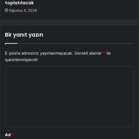
toplatılacak
Ağustos 6, 2026
Bir yanıt yazın
E-posta adresiniz yayınlanmayacak.
Gerekli alanlar
*
ile
işaretlenmişlerdir
Y
o
r
u
m
*
Ad
*