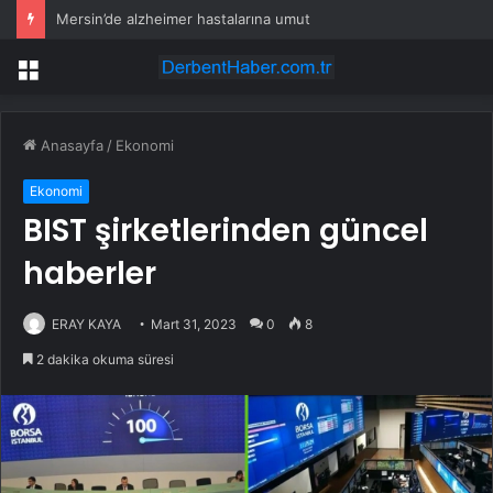
Mersin’de alzheimer hastalarına umut
Menü
Anasayfa
/
Ekonomi
Ekonomi
BIST şirketlerinden güncel
haberler
ERAY KAYA
Mart 31, 2023
0
8
2 dakika okuma süresi