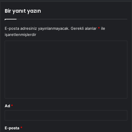
Bir yanıt yazın
E-posta adresiniz yayınlanmayacak.
Gerekli alanlar
*
ile
işaretlenmişlerdir
Y
o
r
u
m
*
Ad
*
E-posta
*