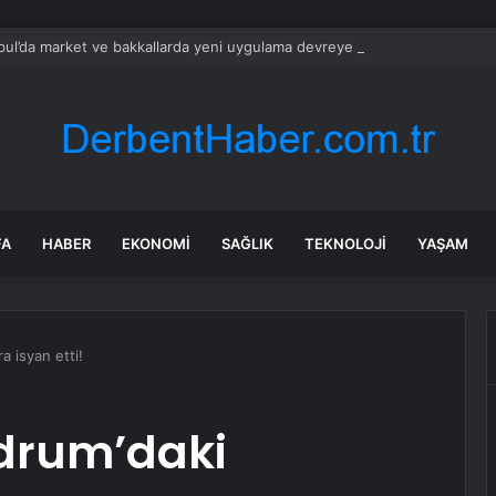
bul’da market ve bakkallarda yeni uygulama devreye girdi
FA
HABER
EKONOMI
SAĞLIK
TEKNOLOJI
YAŞAM
a isyan etti!
odrum’daki