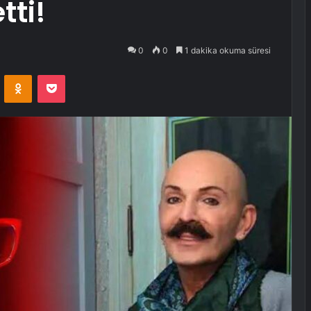
tti!
0
0
1 dakika okuma süresi
VKontakte
Odnoklassniki
Pocket