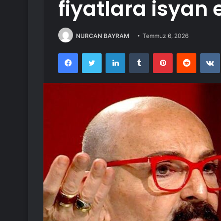
fiyatlara isyan e
NURCAN BAYRAM
Temmuz 6, 2026
Facebook
Twitter
LinkedIn
Tumblr
Pinterest
Reddit