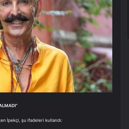
KALMADI”
n İpekçi, şu ifadeleri kullandı: