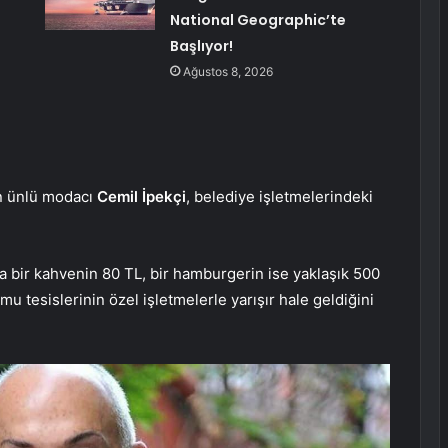
National Geographic’te
Başlıyor!
Ağustos 8, 2026
n ünlü modacı
Cemil İpekçi
, belediye işletmelerindeki
 bir kahvenin 80 TL, bir hamburgerin ise yaklaşık 500
mu tesislerinin özel işletmelerle yarışır hale geldiğini