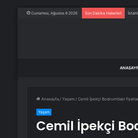
İstan
Cumartesi, Ağustos 8 2026
Son Dakika Haberleri
ANASAY
Anasayfa
/
Yaşam
/
Cemil İpekçi Bodrum’daki fiyatlar
Yaşam
Cemil İpekçi B