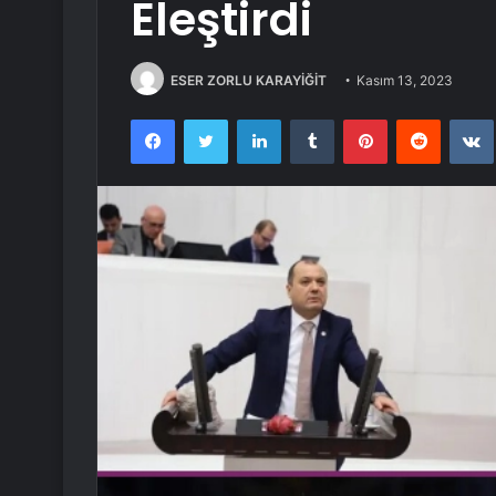
Eleştirdi
ESER ZORLU KARAYİĞİT
Kasım 13, 2023
Facebook
Twitter
LinkedIn
Tumblr
Pinterest
Reddit