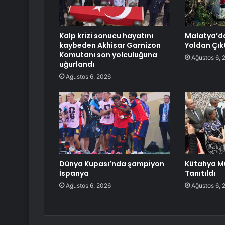
Kalp krizi sonucu hayatını
Malatya’da
kaybeden Akhisar Garnizon
Yoldan Çıkt
Komutanı son yolculuğuna
Ağustos 6, 
uğurlandı
Ağustos 6, 2026
Dünya Kupası’nda şampiyon
Kütahya Mu
İspanya
Tanıtıldı
Ağustos 6, 2026
Ağustos 6, 