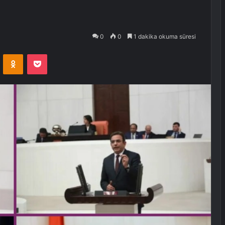
0
0
1 dakika okuma süresi
VKontakte
Odnoklassniki
Pocket