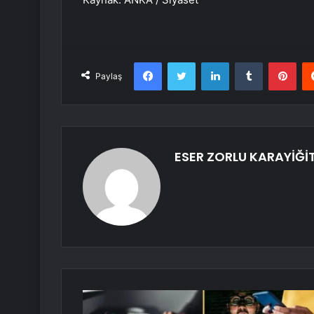
Facebook
Twitter
LinkedIn
Tumblr
Pint
Paylaş
ESER ZORLU KARAYİĞİ