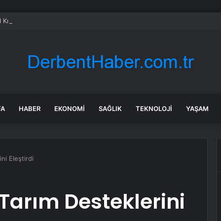
 Kılıçdaroğlu, Suruç Katliamı’nın 11’inci Yılında Hayatını Kaybedenleri Andı
FA
HABER
EKONOMI
SAĞLIK
TEKNOLOJI
YAŞAM
ni Eleştirdi
 Tarım Desteklerini