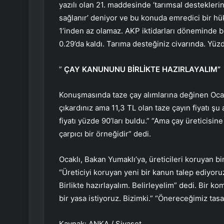
yazılı olan 21. maddesinde ‘tarımsal destekler
sağlanır’ deniyor ve bu konuda emredici bir h
1’inden az olamaz. AKP iktidarları döneminde 
0.29’da kaldı. Tarıma desteğiniz civarında. Yüz
”
ÇAY KANUNUNU BİRLİKTE HAZIRLAYALIM”
Konuşmasında taze çay alımlarına değinen Ocaklı
çıkardınız ama 11,3 TL olan taze çayın fiyatı 
fiyatı yüzde 90’ları buldu.” “Ama çay üreticis
çarpıcı bir örneğidir” dedi.
Ocaklı, Bakan Yumaklı’ya, üreticileri koruyan bi
“Üreticiyi koruyan yeni bir kanun talep ediyoruz
Birlikte hazırlayalım. Belirleyelim” dedi. Bir ko
bir yasa istiyoruz. Bizimki.” “Önereceğimiz tas
Kaynak: ANKA / Siyaset