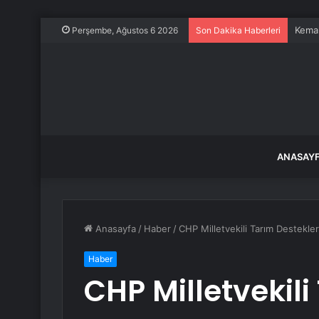
Kemal
Perşembe, Ağustos 6 2026
Son Dakika Haberleri
ANASAY
Anasayfa
/
Haber
/
CHP Milletvekili Tarım Destekleri
Haber
CHP Milletvekili