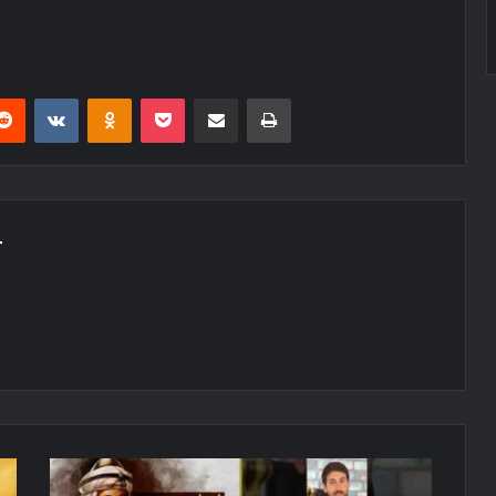
erest
Reddit
VKontakte
Odnoklassniki
Pocket
E-Posta ile paylaş
Yazdır
T