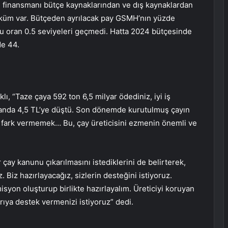
in finansmanı bütçe kaynaklarından ve dış kaynaklardan
üküm var. Bütçeden ayrılacak pay GSMH’nın yüzde
bu oran 0.5 seviyeleri geçmedi. Hatta 2024 bütçesinde
de 44.
, “Taze çaya 592 ton 6,5 milyar ödediniz, iyi iş
şu anda 4,5 TL’ye düştü. Son dönemde kurutulmuş çayın
ine fark vermemek… Bu, çay üreticisini ezmenin önemli ve
r çay kanunu çıkarılmasını istediklerini de belirterek,
. Biz hazırlayacağız, sizlerin desteğini istiyoruz.
misyon oluşturup birlikte hazırlayalım. Üreticiyi koruyan
arıya destek vermenizi istiyoruz” dedi.