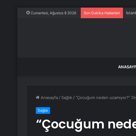
İstan
Cumartesi, Ağustos 8 2026
Son Dakika Haberleri
ANASAY
Anasayfa
/
Sağlık
/
“Çocuğum neden uzamıyor?” Diy
Sağlık
“Çocuğum nede