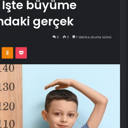
! İşte büyüme
daki gerçek
0
0
1 dakika okuma süresi
VKontakte
Odnoklassniki
Pocket