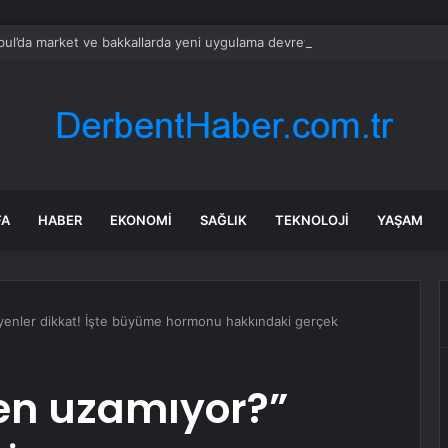
bul’da market ve bakkallarda yeni uygulama devreye girdi
FA
HABER
EKONOMI
SAĞLIK
TEKNOLOJI
YAŞAM
enler dikkat! İşte büyüme hormonu hakkındaki gerçek
n uzamıyor?”