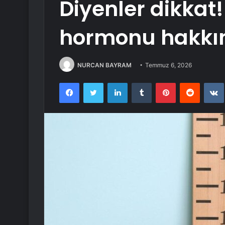
Diyenler dikkat
hormonu hakkın
NURCAN BAYRAM
Temmuz 6, 2026
Facebook
Twitter
LinkedIn
Tumblr
Pinterest
Reddit