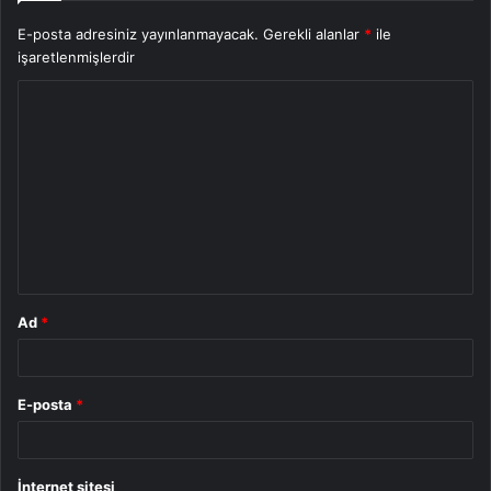
E-posta adresiniz yayınlanmayacak.
Gerekli alanlar
*
ile
işaretlenmişlerdir
Y
o
r
u
m
*
Ad
*
E-posta
*
İnternet sitesi