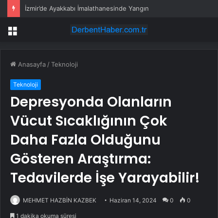
İzmir’de Ayakkabı İmalathanesinde Yangın
Menü
Anasayfa
/
Teknoloji
Teknoloji
Depresyonda Olanların
Vücut Sıcaklığının Çok
Daha Fazla Olduğunu
Gösteren Araştırma:
Tedavilerde İşe Yarayabilir!
MEHMET HAZBİN KAZBEK
Haziran 14, 2024
0
0
1 dakika okuma süresi