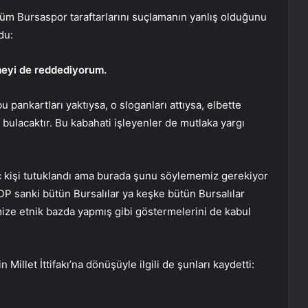
a tüm Bursaspor taraftarlarını suçlamanın yanlış olduğunu
du:
meyi de reddediyorum.
bu pankartları yaktıysa, o sloganları attıysa, elbette
 bulacaktır. Bu kabahati işleyenler de mutlaka yargı
aç kişi tutuklandı ama burada şunu söylememiz gerekiyor
DP sanki bütün Bursalılar ya keşke bütün Bursalılar
mize etnik bazda yapmış gibi göstermelerini de kabul
Millet İttifakı’na dönüşüyle ​​ilgili de şunları kaydetti: