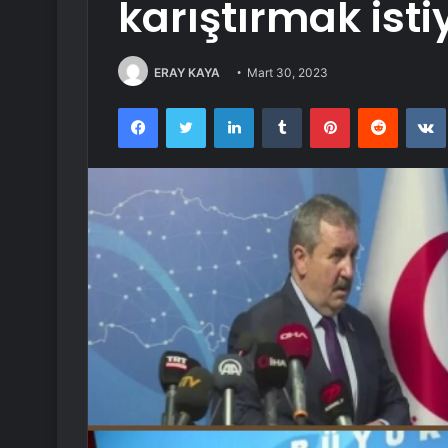
karıştırmak isti
ERAY KAYA
Mart 30, 2023
Facebook
Twitter
LinkedIn
Tumblr
Pinterest
Reddit