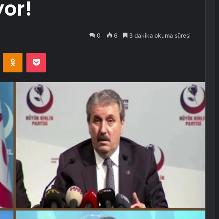
yor!
0
6
3 dakika okuma süresi
VKontakte
Odnoklassniki
Pocket