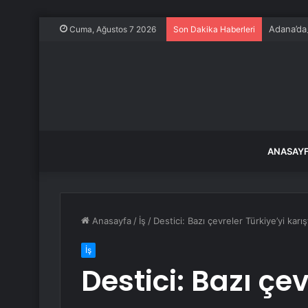
Adana’da
Cuma, Ağustos 7 2026
Son Dakika Haberleri
ANASAY
Anasayfa
/
İş
/
Destici: Bazı çevreler Türkiye’yi karış
İş
Destici: Bazı çev