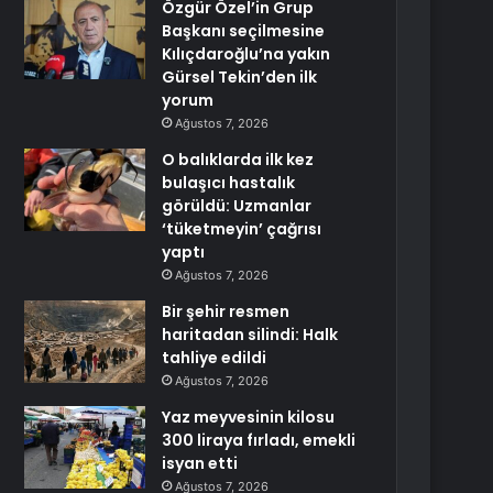
Özgür Özel’in Grup
Başkanı seçilmesine
Kılıçdaroğlu’na yakın
Gürsel Tekin’den ilk
yorum
Ağustos 7, 2026
O balıklarda ilk kez
bulaşıcı hastalık
görüldü: Uzmanlar
‘tüketmeyin’ çağrısı
yaptı
Ağustos 7, 2026
Bir şehir resmen
haritadan silindi: Halk
tahliye edildi
Ağustos 7, 2026
Yaz meyvesinin kilosu
300 liraya fırladı, emekli
isyan etti
Ağustos 7, 2026