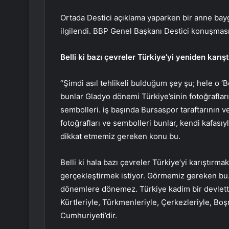
Ortada Destici açıklama yaparken bir anne baygı
ilgilendi. BBP Genel Başkanı Destici konuşmas
Belli ki bazı çevreler Türkiye’yi yeniden karışt
“Şimdi asıl tehlikeli bulduğum şey şu; hele o ‘B
bunlar Gladyo dönemi Türkiye’sinin fotoğraflar
sembolleri. iş başında Bursaspor taraftarının v
fotoğrafları ve sembolleri bunlar, kendi kafasıy
dikkat etmemiz gereken konu bu.
Belli ki hala bazı çevreler Türkiye’yi karıştırma
gerçekleştirmek istiyor. Görmemiz gereken bu.
dönemlere dönemez. Türkiye kadim bir devlettir
Kürtleriyle, Türkmenleriyle, Çerkezleriyle, Boşn
Cumhuriyeti’dir.