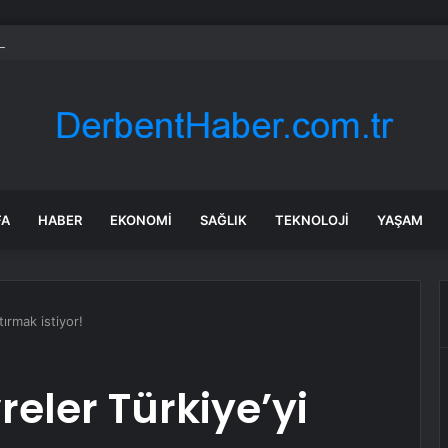
 orman yangınına havadan ve karadan müdahale
FA
HABER
EKONOMI
SAĞLIK
TEKNOLOJI
YAŞAM
tırmak istiyor!
reler Türkiye’yi