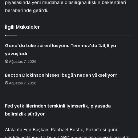
piyasasında yeni müdahale olasılığına ilişkin beklentileri
beraberinde getirdi.
İlgili Makaleler
Gana’da tüketici enflasyonu Temmuz’da %4,6’ya
yavaşladı
Ağustos 7, 2026
Becton Dickinson hissesi bugün neden yükseliyor?
Ağustos 7, 2026
Fed yetkililerinden temkinli iyimserlik, piyasada
belirsizlik sürüyor
Atalanta Fed Başkanı Raphael
Bostic
, Pazartesi günü
yaptığı açıklamada, bu yıl ABD’nin yalnızca çeyrek puanlık