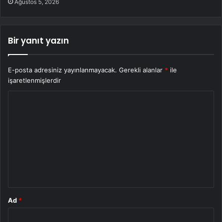
Ağustos 5, 2026
Bir yanıt yazın
E-posta adresiniz yayınlanmayacak.
Gerekli alanlar
*
ile
işaretlenmişlerdir
Y
o
r
u
m
*
Ad
*