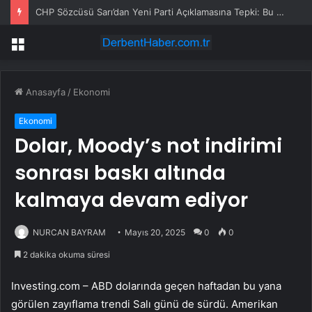
CHP Sözcüsü Sarı’dan Yeni Parti Açıklamasına Tepki: Bu Arkadaşlarımız Koltukçu
Menü
Anasayfa
/
Ekonomi
Ekonomi
Dolar, Moody’s not indirimi
sonrası baskı altında
kalmaya devam ediyor
NURCAN BAYRAM
Mayıs 20, 2025
0
0
2 dakika okuma süresi
Investing.com – ABD dolarında geçen haftadan bu yana
görülen zayıflama trendi Salı günü de sürdü. Amerikan