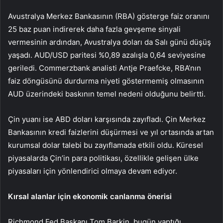
Avustralya Merkez Bankasının (RBA) gösterge
faiz oranını
25 baz puan indirerek daha fazla gevşeme sinyali
vermesinin ardından, Avustralya doları da Salı günü düşüş
yaşadı.
AUD/USD
paritesi %0,89 azalışla 0,64 seviyesine
geriledi. Commerzbank analisti Antje Praefcke, RBA’nın
faiz döngüsünü durdurma niyeti göstermemiş olmasının
AUD üzerindeki baskının temel nedeni olduğunu belirtti.
Çin yuanı ise ABD doları karşısında zayıfladı. Çin Merkez
Bankasının kredi faizlerini düşürmesi ve yıl ortasında artan
kurumsal dolar talebi bu zayıflamada etkili oldu. Küresel
piyasalarda Çin’in para politikası, özellikle gelişen ülke
piyasaları için yönlendirici olmaya devam ediyor.
Kırsal alanlar için ekonomik canlanma önerisi
Richmond Fed Başkanı Tom
Barkin
, bugün yaptığı