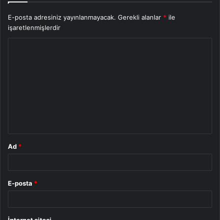
E-posta adresiniz yayınlanmayacak.
Gerekli alanlar
*
ile
işaretlenmişlerdir
Y
o
r
u
m
*
Ad
*
E-posta
*
İnternet sitesi