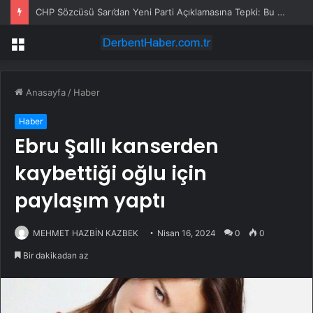
Trump’la bağları başını ağrıttı: ABD kongresi, FIFA Başkanı hakkında soruşturma başlattı
Menü
Anasayfa
/
Haber
Haber
Ebru Şallı kanserden
kaybettiği oğlu için
paylaşım yaptı
MEHMET HAZBİN KAZBEK
Nisan 16, 2024
0
0
Bir dakikadan az