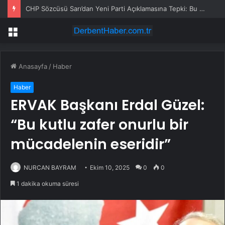
CHP Sözcüsü Sarı’dan Yeni Parti Açıklamasına Tepki: Bu Arkadaşlarımız Koltukçu
Menü
Anasayfa
/
Haber
Haber
ERVAK Başkanı Erdal Güzel:
“Bu kutlu zafer onurlu bir
mücadelenin eseridir”
NURCAN BAYRAM
Ekim 10, 2025
0
0
1 dakika okuma süresi