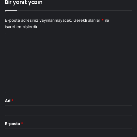
Bir yanıt yazın
E-posta adresiniz yayınlanmayacak.
Gerekli alanlar
*
ile
işaretlenmişlerdir
Y
o
r
u
m
*
Ad
*
E-posta
*