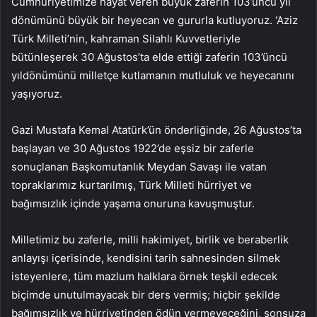
Cumhuriyetimize hayat veren büyük zaferin 103’üncü yıl
dönümünü büyük bir heyecan ve gururla kutluyoruz. ‘Aziz
Türk Milleti’nin, kahraman Silahlı Kuvvetleriyle
bütünleşerek 30 Ağustos’ta elde ettiği zaferin 103’üncü
yıldönümünü milletçe kutlamanın mutluluk ve heyecanını
yaşıyoruz.
Gazi Mustafa Kemal Atatürk’ün önderliğinde, 26 Ağustos’ta
başlayan ve 30 Ağustos 1922’de eşsiz bir zaferle
sonuçlanan Başkomutanlık Meydan Savaşı ile vatan
topraklarımız kurtarılmış, Türk Milleti hürriyet ve
bağımsızlık içinde yaşama onuruna kavuşmuştur.
Milletimiz bu zaferle, milli hakimiyet, birlik ve beraberlik
anlayışı içerisinde, kendisini tarih sahnesinden silmek
isteyenlere, tüm mazlum halklara örnek teşkil edecek
biçimde unutulmayacak bir ders vermiş; hiçbir şekilde
bağımsızlık ve hürriyetinden ödün vermeyeceğini, sonsuza