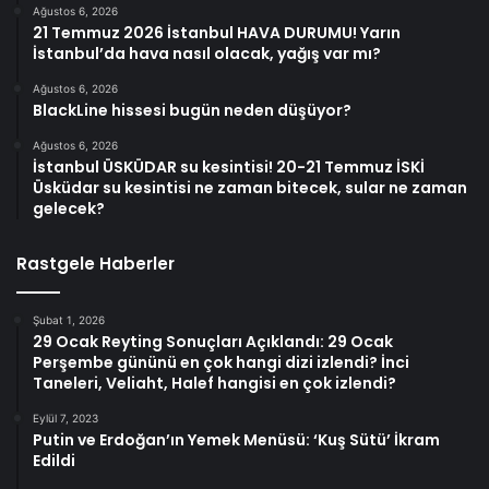
Ağustos 6, 2026
21 Temmuz 2026 İstanbul HAVA DURUMU! Yarın
İstanbul’da hava nasıl olacak, yağış var mı?
Ağustos 6, 2026
BlackLine hissesi bugün neden düşüyor?
Ağustos 6, 2026
İstanbul ÜSKÜDAR su kesintisi! 20-21 Temmuz İSKİ
Üsküdar su kesintisi ne zaman bitecek, sular ne zaman
gelecek?
Rastgele Haberler
Şubat 1, 2026
29 Ocak Reyting Sonuçları Açıklandı: 29 Ocak
Perşembe gününü en çok hangi dizi izlendi? İnci
Taneleri, Veliaht, Halef hangisi en çok izlendi?
Eylül 7, 2023
Putin ve Erdoğan’ın Yemek Menüsü: ‘Kuş Sütü’ İkram
Edildi