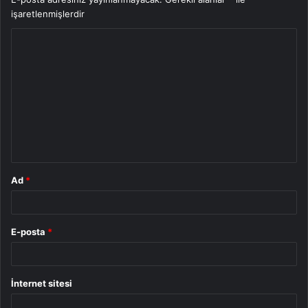
işaretlenmişlerdir
Y
o
r
u
m
*
Ad
*
E-posta
*
İnternet sitesi