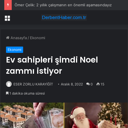
Ömer Çelik: 2 yıllık çalışmanın en önemli aşamasındayız
Menü
Anasayfa
/
Ekonomi
Ekonomi
Ev sahipleri şimdi Noel
zammı istiyor
ESER ZORLU KARAYİĞİT
Aralık 8, 2022
0
15
1 dakika okuma süresi