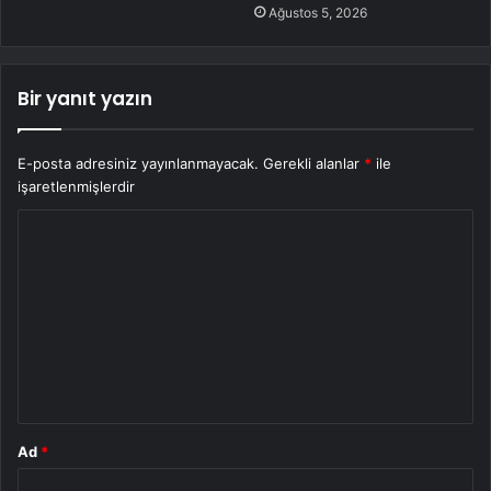
Ağustos 5, 2026
Bir yanıt yazın
E-posta adresiniz yayınlanmayacak.
Gerekli alanlar
*
ile
işaretlenmişlerdir
Y
o
r
u
m
*
Ad
*