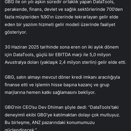
GBG ile on yılı aşkın süredir ortaklık yapan DataTools,
perakende, finans, devlet ve sağlık sektörlerinde 700’den
fazla müşteriden %90’ın üzerinde tekrarlayan gelir elde
eden bir yazılım hizmeti gelir modeli üzerinde faaliyet
gösteriyor.
30 Haziran 2025 tarihinde sona eren on iki aylık dönem
için DataTools, güçlü bir EBITDA marjı ile 5,0 milyon
Avustralya doları (yaklaşık 2,4 milyon sterlin) gelir elde etti.
GBG, satın almayı mevcut döner kredi imkanı aracılığıyla
finanse etti ve işlemin hisse başına kazanç ve grup
marjlarına hemen katkı sağlamasını bekliyor.
GBG’nin CEO’su Dev Dhiman şöyle dedi: “DataTools’taki
deneyimli ekibi GBG’ye katılmaktan dolayı çok mutluyuz.
Bu birleşme, ANZ pazarındaki konumumuzu
güçlendirecek.”