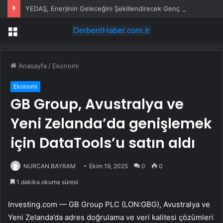
YEDAŞ, Enerjinin Geleceğini Şekillendirecek Genç Yetenekleri Arıyor
Menü
Anasayfa
/
Ekonomi
Ekonomi
GB Group, Avustralya ve
Yeni Zelanda’da genişlemek
için DataTools’u satın aldı
NURCAN BAYRAM
Ekim 19, 2025
0
0
1 dakika okuma süresi
Investing.com —
GB Group PLC (LON:GBG)
, Avustralya ve
Yeni Zelanda’da adres doğrulama ve veri kalitesi çözümleri