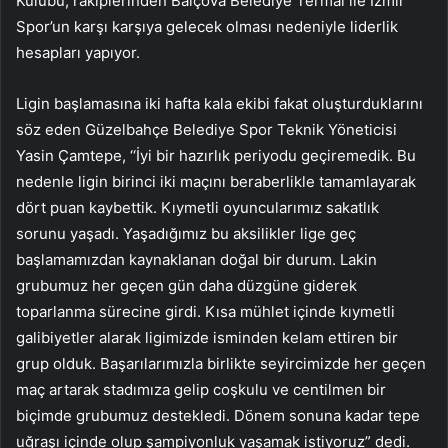
Kulübü, rakiplerinden Balçova Belediye Termal ile İzmir
Spor’un karşı karşıya gelecek olması nedeniyle liderlik
hesapları yapıyor.
Ligin başlamasına iki hafta kala ekibi fakat oluşturduklarını
söz eden Güzelbahçe Belediye Spor Teknik Yöneticisi
Yasin Çamtepe, ‘‘İyi bir hazırlık periyodu geçiremedik. Bu
nedenle ligin birinci iki maçını beraberlikle tamamlayarak
dört puan kaybettik. Kıymetli oyuncularımız sakatlık
sorunu yaşadı. Yaşadığımız bu aksilikler lige geç
başlamamızdan kaynaklanan doğal bir durum. Lakin
grubumuz her geçen gün daha düzgüne giderek
toparlanma sürecine girdi. Kısa mühlet içinde kıymetli
galibiyetler alarak ligimizde isminden kelam ettiren bir
grup olduk. Başarılarımızla birlikte seyircimizde her geçen
maç artarak stadımıza gelip coşkulu ve centilmen bir
biçimde grubumuz destekledi. Dönem sonuna kadar tepe
uğraşı içinde olup şampiyonluk yaşamak istiyoruz” dedi.