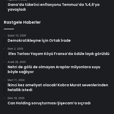
Gana’da tüketici enflasyonu Temmuz’da %4,6’ya
yavaşladı
Rastgele Haberler
Şubat 13, 2026
Demokratikleşme İçin Ortak İrade
Ekim 2, 2025
Efes Tarlası Yaşam Köyü Fransa’da ödüle layık görüldü
Aralık 26, 2025
Nehri de gölü de olmayan Araplar milyonlara suyu
böyle sağlıyor
Mart 11, 2024
İkinci kez ameliyat olacak! Kobra Murat sevenlerinden
helallik istedi
Ekim 18, 2025
Can Holding soruşturması Şişecam’a sıçradı