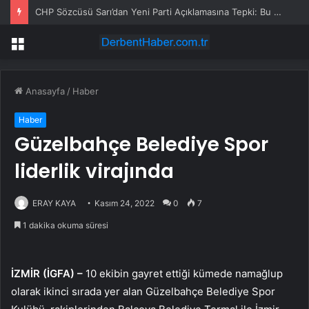
CHP Sözcüsü Sarı’dan Yeni Parti Açıklamasına Tepki: Bu Arkadaşlarımız Koltukçu
Menü
Anasayfa
/
Haber
Haber
Güzelbahçe Belediye Spor
liderlik virajında
ERAY KAYA
Kasım 24, 2022
0
7
1 dakika okuma süresi
İZMİR (İGFA) –
10 ekibin gayret ettiği kümede namağlup
olarak ikinci sırada yer alan Güzelbahçe Belediye Spor