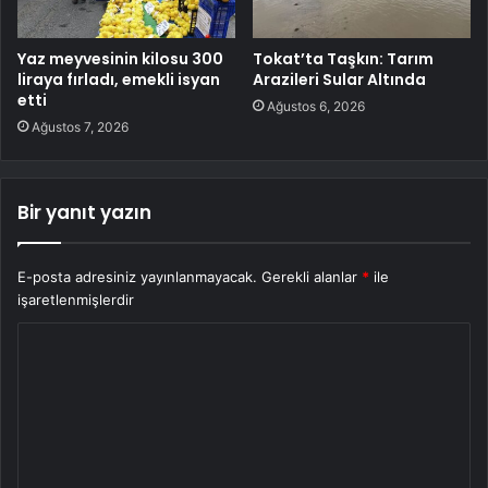
Yaz meyvesinin kilosu 300
Tokat’ta Taşkın: Tarım
liraya fırladı, emekli isyan
Arazileri Sular Altında
etti
Ağustos 6, 2026
Ağustos 7, 2026
Bir yanıt yazın
E-posta adresiniz yayınlanmayacak.
Gerekli alanlar
*
ile
işaretlenmişlerdir
Y
o
r
u
m