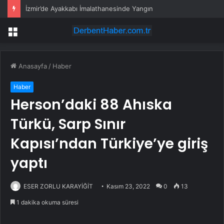
İzmir’de Ayakkabı İmalathanesinde Yangın
Menü
Anasayfa
/
Haber
Haber
Herson’daki 88 Ahıska
Türkü, Sarp Sınır
Kapısı’ndan Türkiye’ye giriş
yaptı
ESER ZORLU KARAYİĞİT
Kasım 23, 2022
0
13
1 dakika okuma süresi