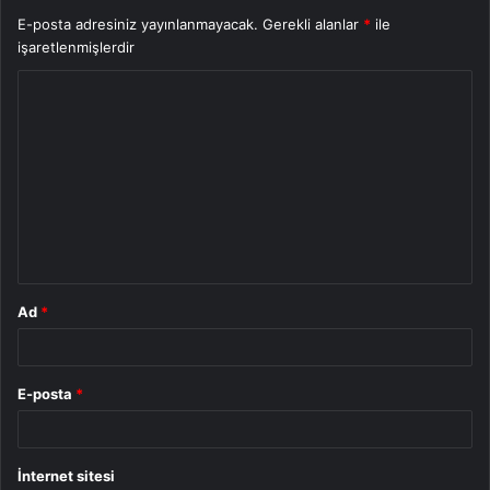
E-posta adresiniz yayınlanmayacak.
Gerekli alanlar
*
ile
işaretlenmişlerdir
Y
o
r
u
m
*
Ad
*
E-posta
*
İnternet sitesi