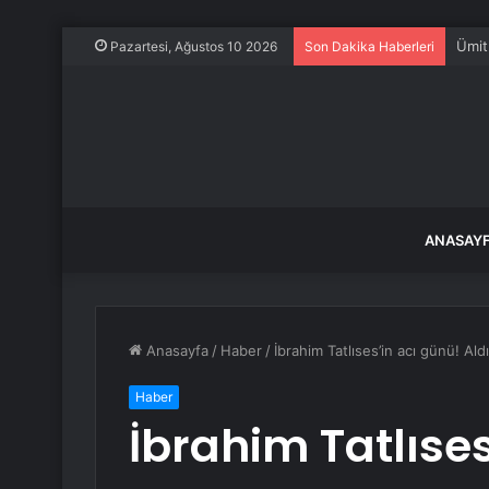
Ümit 
Pazartesi, Ağustos 10 2026
Son Dakika Haberleri
ANASAY
Anasayfa
/
Haber
/
İbrahim Tatlıses’in acı günü! Aldı
Haber
İbrahim Tatlıses