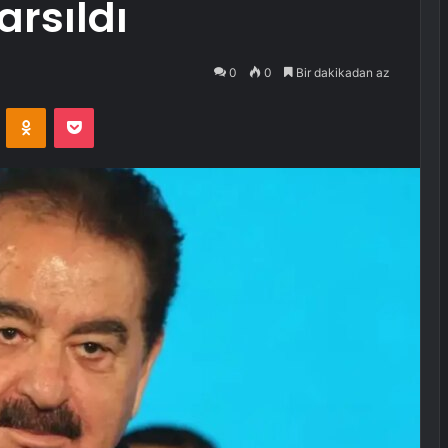
arsıldı
0
0
Bir dakikadan az
VKontakte
Odnoklassniki
Pocket