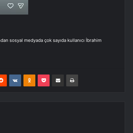
ndan sosyal medyada çok sayıda kullanıcı İbrahim
erest
Reddit
VKontakte
Odnoklassniki
Pocket
E-Posta ile paylaş
Yazdır