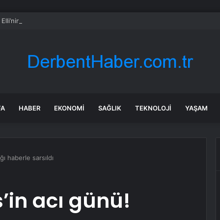
Elli’nin İyi Yaşam Hikayesi
FA
HABER
EKONOMI
SAĞLIK
TEKNOLOJI
YAŞAM
ğı haberle sarsıldı
’in acı günü!