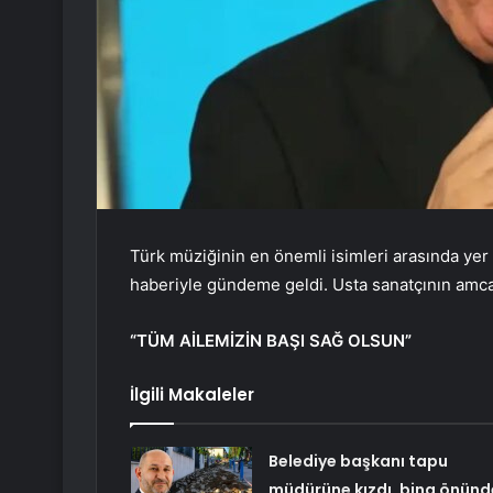
Türk müziğinin en önemli isimleri arasında yer a
haberiyle gündeme geldi. Usta sanatçının amcası 
“TÜM AİLEMİZİN BAŞI SAĞ OLSUN”
İlgili Makaleler
Belediye başkanı tapu
müdürüne kızdı, bina önünd