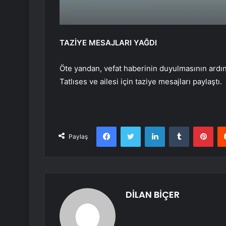
TAZİYE MESAJLARI YAĞDI
Öte yandan, vefat haberinin duyulmasının ardı
Tatlıses ve ailesi için taziye mesajları paylaştı.
Facebook
Twitter
LinkedIn
Tumblr
Pint
Paylaş
DİLAN BİÇER