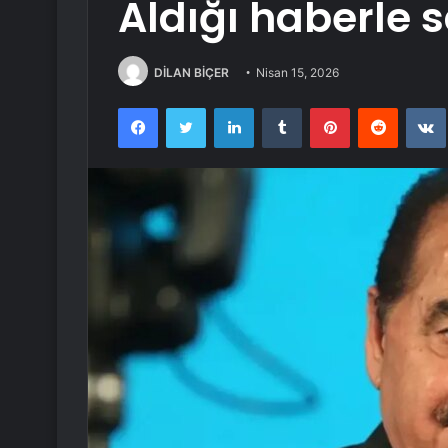
Aldığı haberle s
DİLAN BİÇER
Nisan 15, 2026
Facebook
Twitter
LinkedIn
Tumblr
Pinterest
Reddit