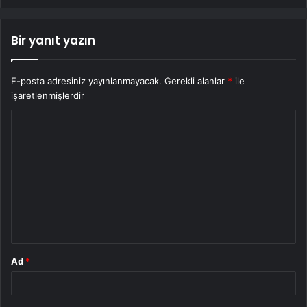
Bir yanıt yazın
E-posta adresiniz yayınlanmayacak.
Gerekli alanlar
*
ile
işaretlenmişlerdir
Y
o
r
u
m
*
Ad
*