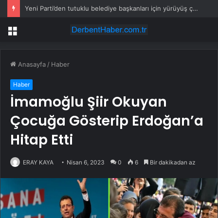
Yeni Parti’den tutuklu belediye başkanları için yürüyüş çağrısı
Menü
Anasayfa
/
Haber
Haber
İmamoğlu Şiir Okuyan
Çocuğa Gösterip Erdoğan’a
Hitap Etti
ERAY KAYA
Nisan 6, 2023
0
6
Bir dakikadan az