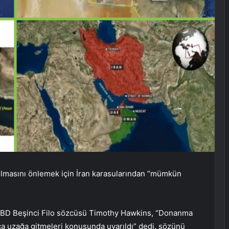
lmasını önlemek için İran karasularından “mümkün
ABD Beşinci Filo sözcüsü Timothy Hawkins, “Donanma
a uzağa gitmeleri konusunda uyarıldı” dedi. sözünü