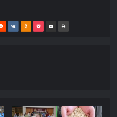
erest
Reddit
VKontakte
Odnoklassniki
Pocket
E-Posta ile paylaş
Yazdır