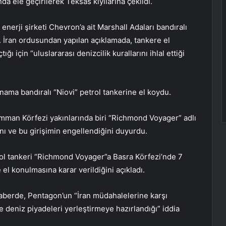
a ele geçirilerek Teksas kıyılarına çekildi.
erji şirketi Chevron’a ait Marshall Adaları bandıralı
 İran ordusundan yapılan açıklamada, tankere el
ğı için “uluslararası denizcilik kurallarını ihlal ettiği
nama bandıralı “Niovi” petrol tankerine el koydu.
mman Körfezi yakınlarında biri “Richmond Voyager” adlı
ğını ve bu girişimin engellendiğini duyurdu.
trol tankeri “Richmond Voyager”a Basra Körfezi’nde 7
el konulmasına karar verildiğini açıkladı.
aberde, Pentagon’un “İran müdahalelerine karşı
 deniz piyadeleri yerleştirmeye hazırlandığı” iddia