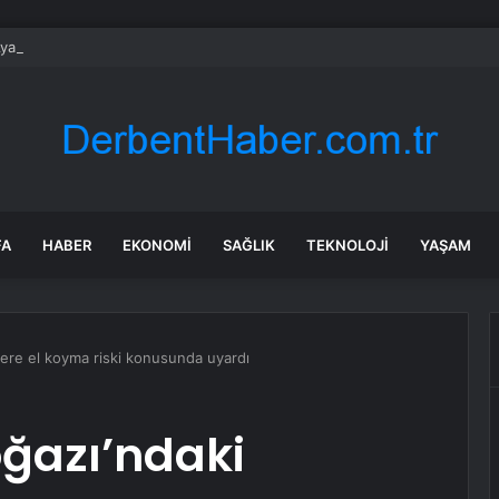
Ayakkabı İmalathanesinde Yangın
FA
HABER
EKONOMI
SAĞLIK
TEKNOLOJI
YAŞAM
lere el koyma riski konusunda uyardı
ğazı’ndaki