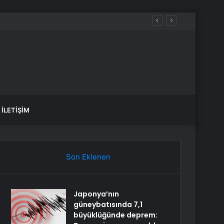
İLETIŞIM
Son Eklenen
Japonya’nın
güneybatısında 7,1
büyüklüğünde deprem: