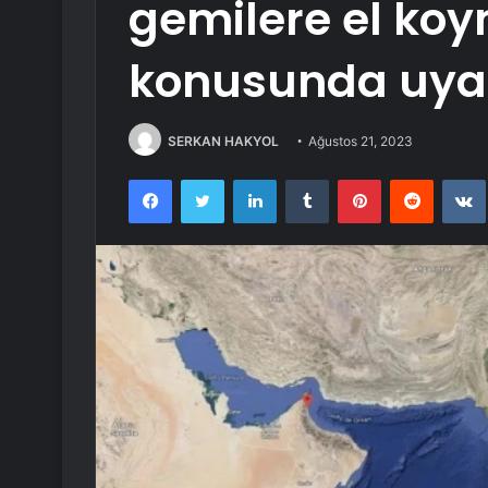
gemilere el koy
konusunda uya
SERKAN HAKYOL
Ağustos 21, 2023
Facebook
Twitter
LinkedIn
Tumblr
Pinterest
Reddit