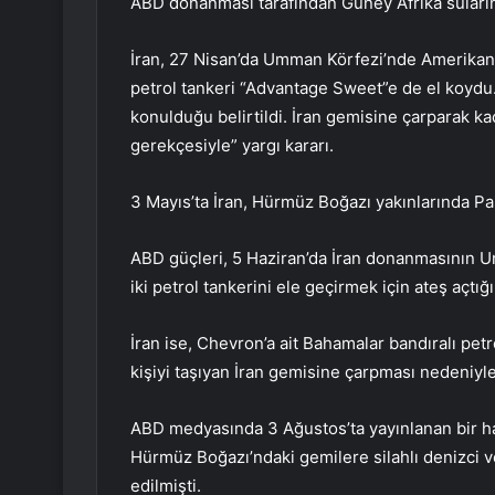
ABD donanması tarafından Güney Afrika sularınd
İran, 27 Nisan’da Umman Körfezi’nde Amerikan en
petrol tankeri “Advantage Sweet”e de el koydu.
konulduğu belirtildi. İran gemisine çarparak kaçtı
gerekçesiyle” yargı kararı.
3 Mayıs’ta İran, Hürmüz Boğazı yakınlarında Pa
ABD güçleri, 5 Haziran’da İran donanmasının U
iki petrol tankerini ele geçirmek için ateş açtı
İran ise, Chevron’a ait Bahamalar bandıralı pe
kişiyi taşıyan İran gemisine çarpması nedeniyle 
ABD medyasında 3 Ağustos’ta yayınlanan bir h
Hürmüz Boğazı’ndaki gemilere silahlı denizci ve
edilmişti.