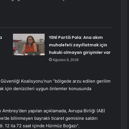
a
YENİ Partili Pala: Ana akım
muhalefeti zayıflatmak için
hukuki olmayan girişimler var
Ağustos 9, 2026
 Güvenliği Koalisyonu’nun “bölgede arzu edilen gerilim
mak için denizcileri uygun önlemler konusunda
ı Ambrey’den yapılan açıklamada, Avrupa Birliği (AB)
de bilinmeyen bayraklı ticaret gemisine saldırı
di. 12 ila 72 saat içinde Hürmüz Boğazı”.