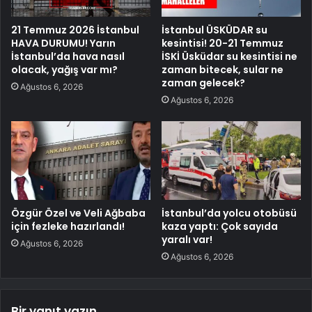
21 Temmuz 2026 İstanbul
İstanbul ÜSKÜDAR su
HAVA DURUMU! Yarın
kesintisi! 20-21 Temmuz
İstanbul’da hava nasıl
İSKİ Üsküdar su kesintisi ne
olacak, yağış var mı?
zaman bitecek, sular ne
zaman gelecek?
Ağustos 6, 2026
Ağustos 6, 2026
Özgür Özel ve Veli Ağbaba
İstanbul’da yolcu otobüsü
için fezleke hazırlandı!
kaza yaptı: Çok sayıda
yaralı var!
Ağustos 6, 2026
Ağustos 6, 2026
Bir yanıt yazın