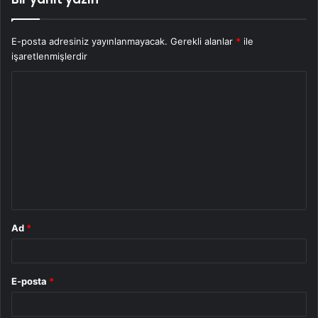
E-posta adresiniz yayınlanmayacak.
Gerekli alanlar
*
ile
işaretlenmişlerdir
Y
o
r
u
m
*
Ad
*
E-posta
*