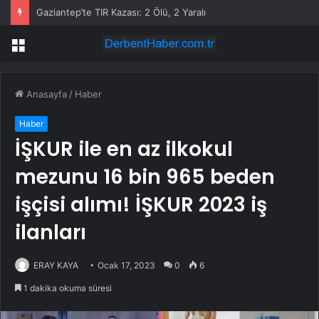
Gaziantep’te TIR Kazası: 2 Ölü, 2 Yaralı
Menü
Anasayfa
/
Haber
Haber
İŞKUR ile en az ilkokul
mezunu 16 bin 965 beden
işçisi alımı! İŞKUR 2023 iş
ilanları
ERAY KAYA
Ocak 17, 2023
0
6
1 dakika okuma süresi