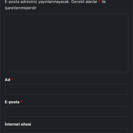
E-posta adresiniz yayınlanmayacak.
Gerekli alanlar
*
ile
işaretlenmişlerdir
Y
o
r
u
m
*
Ad
*
E-posta
*
İnternet sitesi