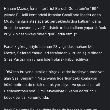
Haham Mazuz, İsrailli terörist Baruch Goldstein’ın 1994
yılında El Halil kentindeki İbrahim Camii’nde ibadet eden
Müslümanlara ateş açarak gerçekleştirdiği katliamı daha
önce de savunmuş ve Goldstein’ın bu katliamı yaparak “çok
büyük bir tehlikeyi önlediğini” iddia etmişti.
Fanatik görüşleriyle tanınan 78 yaşındaki haham Meir
Mazuz, Sefarad Yahudileri tarafından kurulan aşırı dindar
Shas Partisi’nin ruhani lideri olarak kabul ediliyor.
1984’ten bu yana İsrail’de birçok iktidar koalisyonunda yer
alan Şas, Benjamin Netanyahu liderliğindeki koalisyon
hükümetinde de ortak olarak yer alıyor ve şu anda İsrail
Parlamentosu’nda 11 milletvekiliyle ülkenin dördüncü
büyük partisi konumunda.
İsrail Savunma Bakanı daha önce de benzer bir yorum