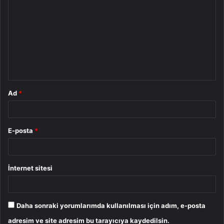
o
r
u
m
*
Ad
*
E-posta
*
İnternet sitesi
Daha sonraki yorumlarımda kullanılması için adım, e-posta
adresim ve site adresim bu tarayıcıya kaydedilsin.