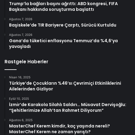
Trump’la bağları başını ağrıttı: ABD kongresi, FIFA
Başkanı hakkında soruşturma başlattı
Ağustos 7, 2026
Başiskele’de TIR Bariyere Çarptı, Sürücü Kurtuldu
Ağustos 7, 2026
Gana’da tüketici enflasyonu Temmuz’da %4,6’ya
yavaşladı
Rastgele Haberler
Nisan 16, 2025
Türkiye’de Çocukların %46’sı Çevrimiçi Etkinliklerini
Ailelerinden Gizliyor
Eylül 10, 2025
İzmir’de Karakola Silahlı Saldırı… Müsavat Dervişoğlu:
“Şehitlerimize Allah’tan Rahmet Diliyorum”
Ağustos 6, 2025
MasterChef Kerem kimdir, kaç yaşında nereli?
MasterChef Kerem ne zaman yarıştı?