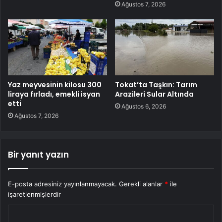
Ağustos 7, 2026
Yaz meyvesinin kilosu 300
Tokat’ta Taşkın: Tarım
liraya fırladı, emekli isyan
Arazileri Sular Altında
etti
Ağustos 6, 2026
Ağustos 7, 2026
Bir yanıt yazın
E-posta adresiniz yayınlanmayacak.
Gerekli alanlar
*
ile
işaretlenmişlerdir
Y