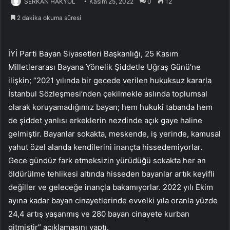
SERKAN HAKYOL
Kasım 25, 2022
0
12
2 dakika okuma süresi
İYİ Parti Bayan Siyasetleri Başkanlığı, 25 Kasım
Milletlerarası Bayana Yönelik Şiddetle Uğraş Günü’ne
ilişkin; “2021 yılında bir gecede verilen hukuksuz kararla
İstanbul Sözleşmesi’nden çekilmekle aslında toplumsal
olarak koruyamadığımız bayan; hem hukukî tabanda hem
de şiddet yanlısı erkeklerin nezdinde açık gaye haline
gelmiştir. Bayanlar sokakta, meskende, iş yerinde, kamusal
yahut özel alanda kendilerini inançta hissedemiyorlar.
Gece gündüz fark etmeksizin yürüdüğü sokakta her an
öldürülme tehlikesi altında hisseden bayanlar artık keyifli
değiller ve geleceğe inançla bakamıyorlar. 2022 yılı Ekim
ayına kadar bayan cinayetlerinde evvelki yıla oranla yüzde
24,4 artış yaşanmış ve 280 bayan cinayete kurban
gitmiştir” açıklamasını yaptı.