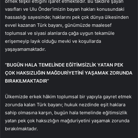
örnek teşkil ettiğini işaret etmektedir. Bu takdire şayan
vasıfları ve Ulu Önder’imizin bayan hakları konusundaki
hassaslığı sayesinde; haklarını pek çok dünya ülkesinden
evvel kazanan Türk bayanı, günümüzde maalesef
toplumsal ve siyasi alanlarda çağa uygun tekamüle
erişemeyip layık olduğu mevki ve koşullarda
yaşayamamaktadır.
“BUGÜN HALA TEMELİNDE EĞİTİMSİZLİK YATAN PEK
ÇOK HAKSIZLIĞIN MAĞDURİYETİNİ YAŞAMAK ZORUNDA
BIRAKILMAKTADIR”
Ülkemizde erkek hâkim toplumsal bir yapıyla gayret etmek
zorunda kalan Türk bayanı; hukuk nezdinde eşit haklara
sahip olmasına karşın, bugün hala temelinde eğitimsizlik
yatan pek çok haksızlığın mağduriyetini yaşamak zorunda
bırakılmaktadır.