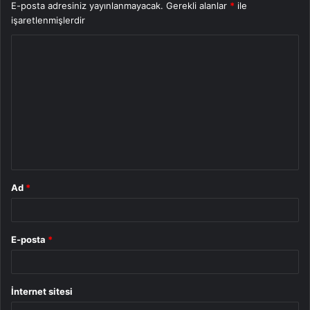
E-posta adresiniz yayınlanmayacak.
Gerekli alanlar
*
ile
işaretlenmişlerdir
Y
o
r
u
m
*
Ad
*
E-posta
*
İnternet sitesi