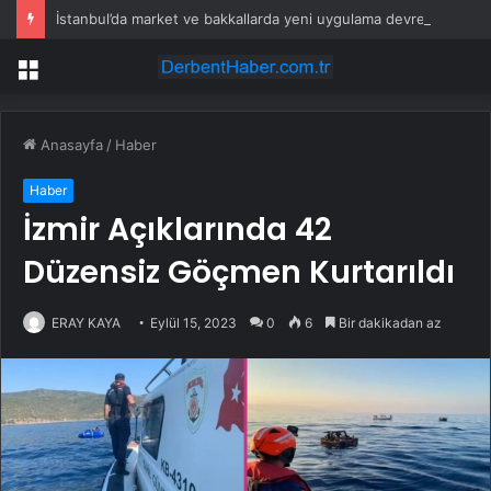
İstanbul’da market ve bakkallarda yeni uygulama devreye girdi
Menü
Anasayfa
/
Haber
Haber
İzmir Açıklarında 42
Düzensiz Göçmen Kurtarıldı
ERAY KAYA
Eylül 15, 2023
0
6
Bir dakikadan az