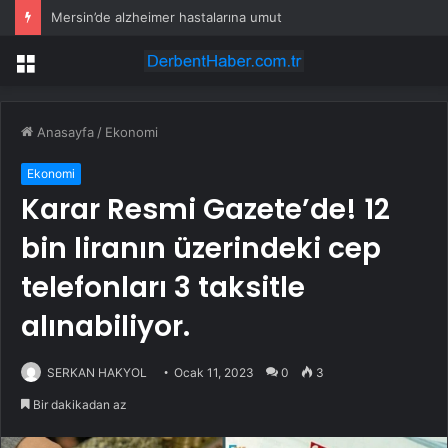
Mersin’de alzheimer hastalarına umut
Menü
Anasayfa
/
Ekonomi
Ekonomi
Karar Resmi Gazete’de! 12
bin liranın üzerindeki cep
telefonları 3 taksitle
alınabiliyor.
SERKAN HAKYOL
Ocak 11, 2023
0
3
Bir dakikadan az