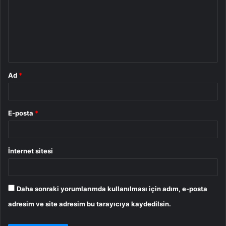
r
u
m
*
Ad
*
E-posta
*
İnternet sitesi
Daha sonraki yorumlarımda kullanılması için adım, e-posta
adresim ve site adresim bu tarayıcıya kaydedilsin.