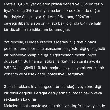
Metals, 1,46 milyar dolarlık piyasa değeri ve 8,35’lik cazip
fiyat/kazanç (F/K) oranıyla madencilik sektöründe değer
önerisiyle öne çıkıyor. Şirketin F/K oranı, 2024’ün 1.
çeyreği itibarıyla son on iki aya bakıldığında 8,47’ye hafif
bir düzeltme ile istikrarını korumuştur.
Yatırımcılar, Dundee Precious Metals’in, şirketin nakit
pozisyonunun borcunu aşmasının da gösterdiği gibi, güçlü
bir bilançoya sahip olduğunu görmekten memnuniyet
duyacaktır. Bu finansal istikrar, şirketin son on iki aydaki
%52,74’lük güçlü brüt kâr marjına da yansıyarak verimli bir
yönetim ve yüksek getiri potansiyeli sergiliyor.
3. parti reklam. Investing.com’un sunduğu veya önerdiği
bir teklif değildir. Feragat detaylarına
buradan
bakın veya
reklamları kaldırın
Makalenin anlatımıyla uyumlu bir InvestingPro tavsiyesi de