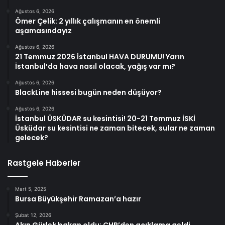
Ağustos 6, 2026
Ömer Çelik: 2 yıllık çalışmanın en önemli
aşamasındayız
Ağustos 6, 2026
21 Temmuz 2026 İstanbul HAVA DURUMU! Yarın
İstanbul’da hava nasıl olacak, yağış var mı?
Ağustos 6, 2026
BlackLine hissesi bugün neden düşüyor?
Ağustos 6, 2026
İstanbul ÜSKÜDAR su kesintisi! 20-21 Temmuz İSKİ
Üsküdar su kesintisi ne zaman bitecek, sular ne zaman
gelecek?
Rastgele Haberler
Mart 5, 2025
Bursa Büyükşehir Ramazan’a hazır
Şubat 12, 2026
Akın Gürlek bakan oldu; CHP’den açıklama geldi