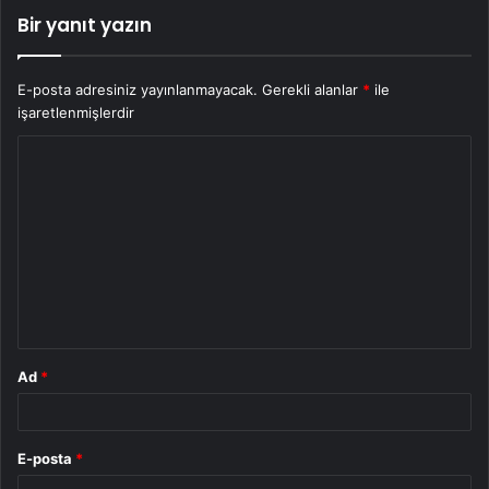
Bir yanıt yazın
E-posta adresiniz yayınlanmayacak.
Gerekli alanlar
*
ile
işaretlenmişlerdir
Y
o
r
u
m
*
Ad
*
E-posta
*