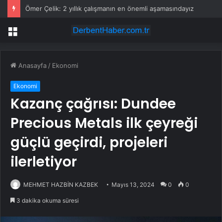
Ömer Çelik: 2 yıllık çalışmanın en önemli aşamasındayız
Menü
Anasayfa
/
Ekonomi
Ekonomi
Kazanç çağrısı: Dundee
Precious Metals ilk çeyreği
güçlü geçirdi, projeleri
ilerletiyor
MEHMET HAZBİN KAZBEK
Mayıs 13, 2024
0
0
3 dakika okuma süresi