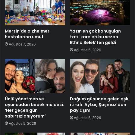
Mersin’de alzheimer
Yazın en çok konuşulan
hastalarına umut
tatil kareleri bu sezon
Ethno Belek’ten geldi
Ağustos 7, 2026
Ağustos 5, 2026
Ünlü yönetmen ve
Doğum gününde gelen aşk
oyuncudan bebek müjdesi:
itirafı: Aytaç Şaşmaz’dan
‘Her geçen gün
paylaşım
sabırsızlanıyorum’
Ağustos 5, 2026
Ağustos 5, 2026