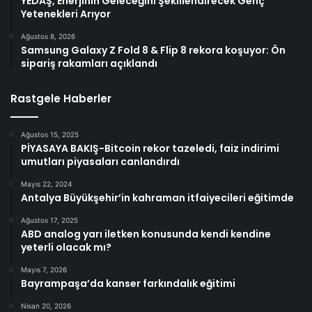
YEDAŞ, Enerjinin Geleceğini Şekillendirecek Genç
Yetenekleri Arıyor
Ağustos 8, 2026
Samsung Galaxy Z Fold 8 & Flip 8 rekora koşuyor: Ön
sipariş rakamları açıklandı
Rastgele Haberler
Ağustos 15, 2025
PİYASAYA BAKIŞ-Bitcoin rekor tazeledi, faiz indirimi
umutları piyasaları canlandırdı
Mayıs 22, 2024
Antalya Büyükşehir’in kahraman itfaiyecileri eğitimde
Ağustos 17, 2025
ABD analog yarı iletken konusunda kendi kendine
yeterli olacak mı?
Mayıs 7, 2026
Bayrampaşa’da kanser farkındalık eğitimi
Nisan 20, 2026