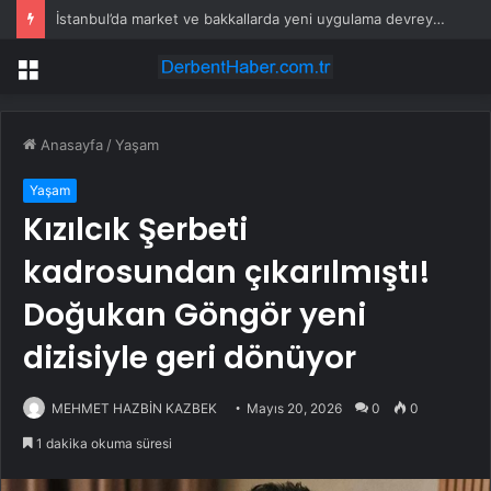
İstanbul’da market ve bakkallarda yeni uygulama devreye girdi
Menü
Anasayfa
/
Yaşam
Yaşam
Kızılcık Şerbeti
kadrosundan çıkarılmıştı!
Doğukan Göngör yeni
dizisiyle geri dönüyor
MEHMET HAZBİN KAZBEK
Mayıs 20, 2026
0
0
1 dakika okuma süresi