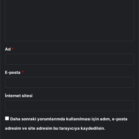
r
u
m
*
Ad
*
E-posta
*
İnternet sitesi
Daha sonraki yorumlarımda kullanılması için adım, e-posta
adresim ve site adresim bu tarayıcıya kaydedilsin.