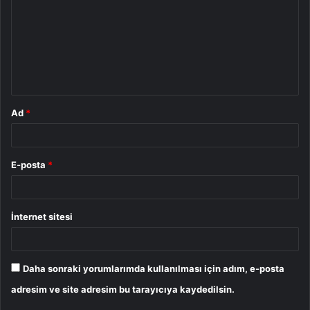
r
u
m
*
Ad
*
E-posta
*
İnternet sitesi
Daha sonraki yorumlarımda kullanılması için adım, e-posta
adresim ve site adresim bu tarayıcıya kaydedilsin.