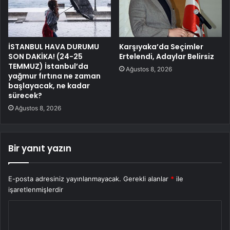
İSTANBUL HAVA DURUMU
Karşıyaka’da Seçimler
SON DAKİKA! (24-25
Ertelendi, Adaylar Belirsiz
TEMMUZ) İstanbul’da
Ağustos 8, 2026
yağmur fırtına ne zaman
başlayacak, ne kadar
sürecek?
Ağustos 8, 2026
Bir yanıt yazın
E-posta adresiniz yayınlanmayacak.
Gerekli alanlar
*
ile
işaretlenmişlerdir
Y
o