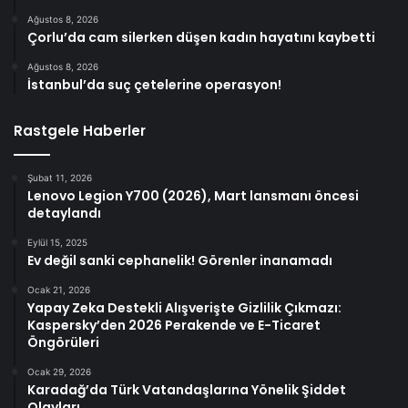
Ağustos 8, 2026
Çorlu’da cam silerken düşen kadın hayatını kaybetti
Ağustos 8, 2026
İstanbul’da suç çetelerine operasyon!
Rastgele Haberler
Şubat 11, 2026
Lenovo Legion Y700 (2026), Mart lansmanı öncesi
detaylandı
Eylül 15, 2025
Ev değil sanki cephanelik! Görenler inanamadı
Ocak 21, 2026
Yapay Zeka Destekli Alışverişte Gizlilik Çıkmazı:
Kaspersky’den 2026 Perakende ve E-Ticaret
Öngörüleri
Ocak 29, 2026
Karadağ’da Türk Vatandaşlarına Yönelik Şiddet
Olayları