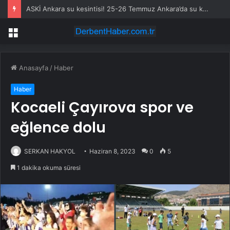
ASKİ Ankara su kesintisi! 25-26 Temmuz Ankara’da su kesintisi ne zaman bitecek, sular ne zaman gelecek?
Menü
Anasayfa
/
Haber
Haber
Kocaeli Çayırova spor ve
eğlence dolu
SERKAN HAKYOL
Haziran 8, 2023
0
5
1 dakika okuma süresi