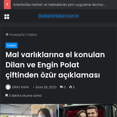
Rocket Companies hissesi bugün neden toparlanıyor?
Menü
Anasayfa
/
Haber
Haber
Mal varlıklarına el konulan
Dilan ve Engin Polat
çiftinden özür açıklaması
ERAY KAYA
Ekim 29, 2023
0
5
3 dakika okuma süresi