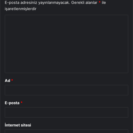
E-posta adresiniz yayınlanmayacak.
Gerekli alanlar
*
ile
işaretlenmişlerdir
Y
o
r
u
m
*
Ad
*
E-posta
*
İnternet sitesi