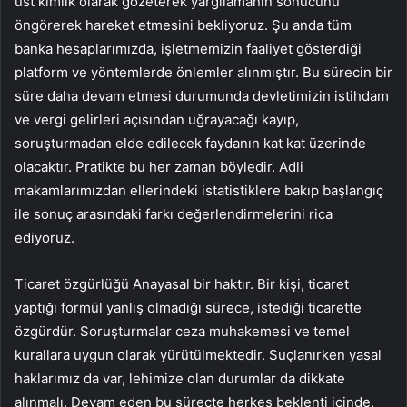
üst kimlik olarak gözeterek yargılamanın sonucunu
öngörerek hareket etmesini bekliyoruz. Şu anda tüm
banka hesaplarımızda, işletmemizin faaliyet gösterdiği
platform ve yöntemlerde önlemler alınmıştır. Bu sürecin bir
süre daha devam etmesi durumunda devletimizin istihdam
ve vergi gelirleri açısından uğrayacağı kayıp,
soruşturmadan elde edilecek faydanın kat kat üzerinde
olacaktır. Pratikte bu her zaman böyledir. Adli
makamlarımızdan ellerindeki istatistiklere bakıp başlangıç ​​
ile sonuç arasındaki farkı değerlendirmelerini rica
ediyoruz.
Ticaret özgürlüğü Anayasal bir haktır. Bir kişi, ticaret
yaptığı formül yanlış olmadığı sürece, istediği ticarette
özgürdür. Soruşturmalar ceza muhakemesi ve temel
kurallara uygun olarak yürütülmektedir. Suçlanırken yasal
haklarımız da var, lehimize olan durumlar da dikkate
alınmalı. Devam eden bu süreçte herkes beklenti içinde,