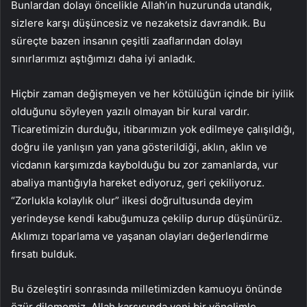
Bunlardan dolayı öncelikle Allah’ın huzurunda utandık,
sizlere karşı düşüncesiz ve nezaketsiz davrandık. Bu
süreçte bazen insanın çeşitli zaaflarından dolayı
sınırlarımızı aştığımızı daha iyi anladık.
Hiçbir zaman değişmeyen ve her kötülüğün içinde bir iyilik
olduğunu söyleyen yazılı olmayan bir kural vardır.
Ticaretimizin durduğu, itibarımızın yok edilmeye çalışıldığı,
doğru ile yanlışın yan yana gösterildiği, aklın, aklın ve
vicdanın karşımızda kaybolduğu bu zor zamanlarda, vur
abaliya mantığıyla hareket ediyoruz, geri çekiliyoruz.
“Zorlukla kolaylık olur” ilkesi doğrultusunda deyim
yerindeyse kendi kabuğumuza çekilip durup düşünürüz.
Aklımızı toparlama ve yaşanan olayları değerlendirme
fırsatı bulduk.
Bu özeleştiri sonrasında milletimizden kamuoyu önünde
özür dilememiz, Allah karşısında yeni bir yönelimle