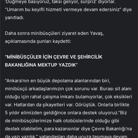
‘Düğmeye basıyoruz, taksi geliyor, sürpriz’ diyorlar.
“Umarım bu keyifli hizmeti vermeye devam edersiniz” diye
yanıtladı.
Daha sonra minibüsçüleri ziyaret eden Yavaş,
açıklamasında şunları kaydetti:
“MİNİBÜSÇÜLER İÇİN ÇEVRE VE ŞEHİRCİLİK
BAKANLIĞINA MEKTUP YAZDIK”
“Ankara’nın en büyük depolama alanlarından biri,
minibüsçü arkadaşlarımızın çok sorunu var. Burası sit alanı
olduğu için rahat çalışma imkanı bulamıyorlar, çok eksikleri
var. Hatlardan da şikayetleri var. Görüştük. Onlarla birlikte
5 yıldır elimizden geldiğince onlara destek oluyoruz.”Biz
de minibüsçülerimize halk otobüslerinde olduğu gibi
destek olabilelim, para kazansınlar diye Çevre Bakanlığı’na
da yazı yazdık.” vatandaşları daha ucuza taşımaya devam