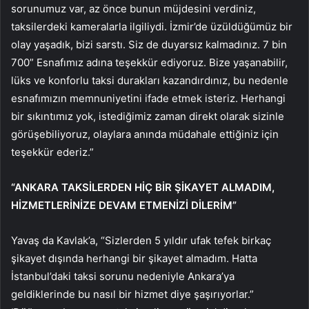
sorunumuz var, az önce bunun müjdesini verdiniz,
taksilerdeki kameralarla ilgiliydi. İzmir’de üzüldüğümüz bir
olay yaşadık, bizi sarstı. Siz de duyarsız kalmadınız. 7 bin
700” Esnafımız adına teşekkür ediyoruz. Bize yaşanabilir,
lüks ve konforlu taksi durakları kazandırdınız, bu nedenle
esnafımızın memnuniyetini ifade etmek isteriz. Herhangi
bir sıkıntımız yok, istediğimiz zaman direkt olarak sizinle
görüşebiliyoruz, olaylara anında müdahale ettiğiniz için
teşekkür ederiz.”
“ANKARA TAKSİLERDEN HİÇ BİR ŞİKAYET ALMADIM,
HİZMETLERİNİZE DEVAM ETMENİZİ DİLERİM”
Yavaş da Kavlak’a, “Sizlerden 5 yıldır ufak tefek birkaç
şikayet dışında herhangi bir şikayet almadım. Hatta
İstanbul’daki taksi sorunu nedeniyle Ankara’ya
geldiklerinde bu nasıl bir hizmet diye şaşırıyorlar.”