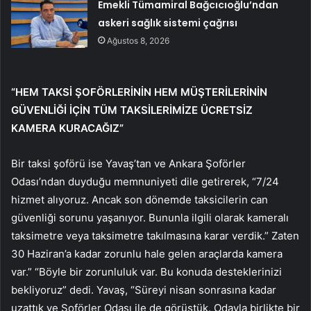
Emekli Tümamiral Bağcıcıoğlu’ndan
askeri sağlık sistemi çağrısı
Ağustos 8, 2026
“HEM TAKSİ ŞOFÖRLERİNİN HEM MÜŞTERİLERİNİN
GÜVENLİĞİ İÇİN TÜM TAKSİLERİMİZE ÜCRETSİZ
KAMERA KURACAĞIZ”
Bir taksi şoförü ise Yavaş’tan ve Ankara Şoförler
Odası’ndan duyduğu memnuniyeti dile getirerek, “7/24
hizmet alıyoruz. Ancak son dönemde taksicilerin can
güvenliği sorunu yaşanıyor. Bununla ilgili olarak kameralı
taksimetre veya taksimetre takılmasına karar verdik.” Zaten
30 Haziran’a kadar zorunlu hale gelen araçlarda kamera
var.” “Böyle bir zorunluluk var. Bu konuda desteklerinizi
bekliyoruz” dedi. Yavaş, “Süreyi nisan sonrasına kadar
uzattık ve Şoförler Odası ile de görüştük. Odayla birlikte bir