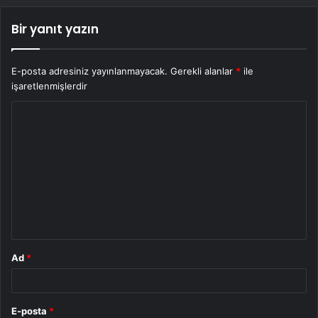
Bir yanıt yazın
E-posta adresiniz yayınlanmayacak.
Gerekli alanlar
*
ile
işaretlenmişlerdir
Y
o
r
u
m
*
Ad
*
E-posta
*