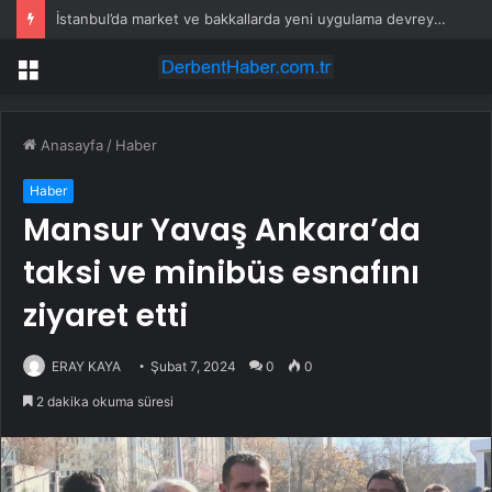
İstanbul’da market ve bakkallarda yeni uygulama devreye girdi
Menü
Anasayfa
/
Haber
Haber
Mansur Yavaş Ankara’da
taksi ve minibüs esnafını
ziyaret etti
ERAY KAYA
Şubat 7, 2024
0
0
2 dakika okuma süresi