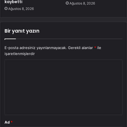
kaybetti
Ağustos 8, 2026
Ağustos 8, 2026
Bir yanıt yazın
E-posta adresiniz yayınlanmayacak.
Gerekli alanlar
*
ile
işaretlenmişlerdir
Y
o
r
u
m
*
Ad
*