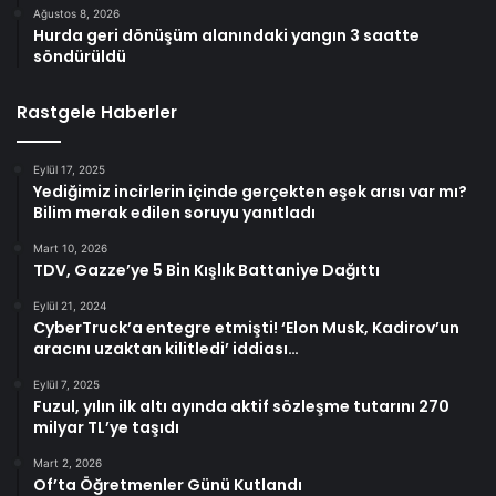
Ağustos 8, 2026
Hurda geri dönüşüm alanındaki yangın 3 saatte
söndürüldü
Rastgele Haberler
Eylül 17, 2025
Yediğimiz incirlerin içinde gerçekten eşek arısı var mı?
Bilim merak edilen soruyu yanıtladı
Mart 10, 2026
TDV, Gazze’ye 5 Bin Kışlık Battaniye Dağıttı
Eylül 21, 2024
CyberTruck’a entegre etmişti! ‘Elon Musk, Kadirov’un
aracını uzaktan kilitledi’ iddiası…
Eylül 7, 2025
Fuzul, yılın ilk altı ayında aktif sözleşme tutarını 270
milyar TL’ye taşıdı
Mart 2, 2026
Of’ta Öğretmenler Günü Kutlandı