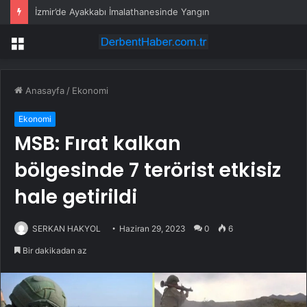
YENİ Partili Pala: Ana akım muhalefeti zayıflatmak için hukuki olmayan girişimler var
Menü
Anasayfa
/
Ekonomi
Ekonomi
MSB: Fırat kalkan
bölgesinde 7 terörist etkisiz
hale getirildi
SERKAN HAKYOL
Haziran 29, 2023
0
6
Bir dakikadan az