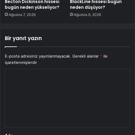
Becton Dickinson hissesi
BlackLine hissesi bugün
bugün neden yükseliyor?
neden düşüyor?
Ağustos 7, 2026
Ağustos 6, 2026
Bir yanıt yazın
E-posta adresiniz yayınlanmayacak.
Gerekli alanlar
*
ile
işaretlenmişlerdir
Y
o
r
u
m
*