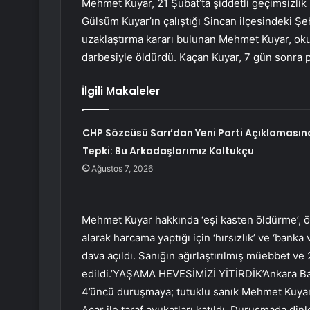
Mehmet Kuyar, 21 Şubat’ta şiddetli geçimsizlik
Gülsüm Kuyar’ın çalıştığı Sincan ilçesindeki Şe
uzaklaştırma kararı bulunan Mehmet Kuyar, okuld
darbesiyle öldürdü. Kaçan Kuyar, 7 gün sonra 
İlgili Makaleler
CHP Sözcüsü Sarı’dan Yeni Parti Açıklamasın
Tepki: Bu Arkadaşlarımız Koltukçu
Ağustos 7, 2026
Mehmet Kuyar hakkında ‘eşi kasten öldürme’, ö
alarak harcama yaptığı için ‘hırsızlık’ ve ‘banka
dava açıldı. Sanığın ağırlaştırılmış müebbet ve 
edildi.’YAŞAMA HEVESİMİZİ YİTİRDİK’Ankara Ba
4’üncü duruşmaya; tutuklu sanık Mehmet Kuyar
Acar ile taraf avukatları katıldı. Duruşmada d