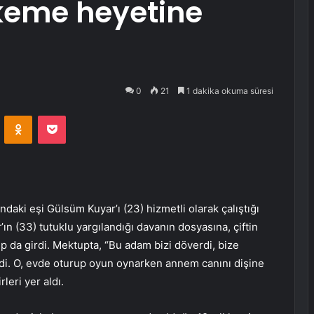
eme heyetine
0
21
1 dakika okuma süresi
VKontakte
Odnoklassniki
Pocket
ki eşi Gülsüm Kuyar’ı (23) hizmetli olarak çalıştığı
n (33) tutuklu yargılandığı davanın dosyasına, çiftin
up da girdi. Mektupta, “Bu adam bizi döverdi, bize
di. O, evde oturup oyun oynarken annem canını dişine
leri yer aldı.