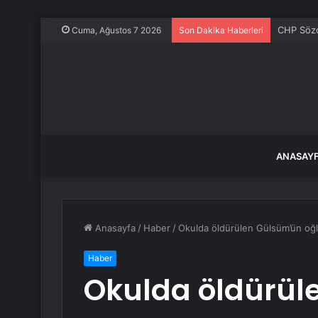
CHP Sözcü
Cuma, Ağustos 7 2026
Son Dakika Haberleri
ANASAY
Anasayfa
/
Haber
/
Okulda öldürülen Gülsüm’ün o
Haber
Okulda öldürül