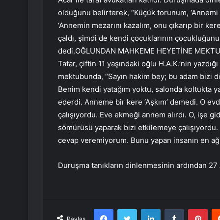
olduğunu belirterek, “Küçük torunum, ‘Annemi öz
‘Annemin mezarını kazalım, onu çıkarıp bir ke
çaldı, şimdi de kendi çocuklarının çocukluğunu, 
dedi.OĞLUNDAN MAHKEME HEYETİNE MEKTUPDah
Tatar, çiftin 11 yaşındaki oğlu H.A.K.’nin yazd
mektubunda, “Sayın hakim bey; bu adam bizi dö
Benim kendi yatağım yoktu, salonda koltukta ya
ederdi. Anneme bir kere ‘Aşkım’ demedi. O evd
çalışıyordu. Eve ekmeği annem alırdı. O, işe 
sömürüsü yaparak bizi etkilemeye çalışıyordu.
cevap veremiyorum. Bunu yapan insanın en ağır 
Duruşma tanıkların dinlenmesinin ardından 27 A
Facebook
Twitter
LinkedIn
Tumblr
Pint
Paylaş