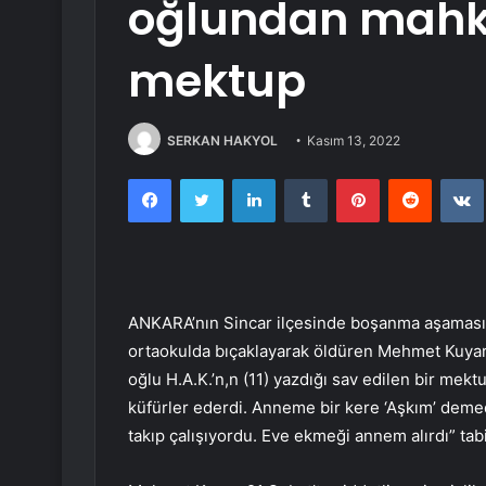
oğlundan mahk
mektup
SERKAN HAKYOL
Kasım 13, 2022
Facebook
Twitter
LinkedIn
Tumblr
Pinterest
Reddit
ANKARA’nın Sincar ilçesinde boşanma aşamasında
ortaokulda bıçaklayarak öldüren Mehmet Kuyar’ı
oğlu H.A.K.’n,n (11) yazdığı sav edilen bir mekt
küfürler ederdi. Anneme bir kere ‘Aşkım’ deme
takıp çalışıyordu. Eve ekmeği annem alırdı” tabir