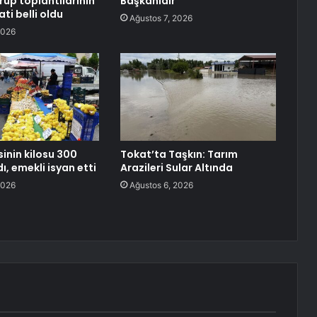
rup toplantılarının
Başkanıdır
ti belli oldu
Ağustos 7, 2026
2026
inin kilosu 300
Tokat’ta Taşkın: Tarım
dı, emekli isyan etti
Arazileri Sular Altında
2026
Ağustos 6, 2026