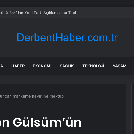
sü Sarı’dan Yeni Parti Açıklamasına Tepki: Bu Arkadaşlarımız Koltukçu
FA
HABER
EKONOMI
SAĞLIK
TEKNOLOJI
YAŞAM
ğlundan mahkeme heyetine mektup
en Gülsüm’ün