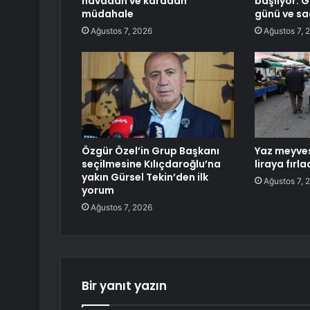
havadan ve karadan
başlıyor: G
müdahale
günü ve saa
Ağustos 7, 2026
Ağustos 7, 
Özgür Özel’in Grup Başkanı
Yaz meyves
seçilmesine Kılıçdaroğlu’na
liraya fırla
yakın Gürsel Tekin’den ilk
Ağustos 7, 
yorum
Ağustos 7, 2026
Bir yanıt yazın