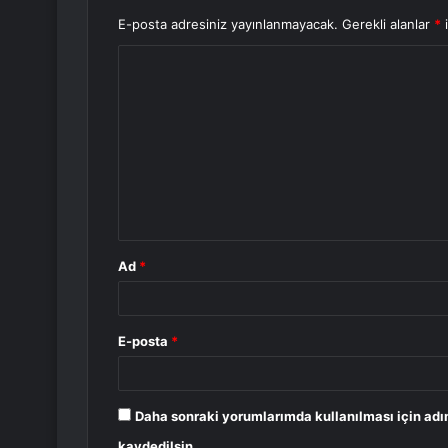
E-posta adresiniz yayınlanmayacak.
Gerekli alanlar
*
i
Y
o
r
u
m
*
Ad
*
E-posta
*
Daha sonraki yorumlarımda kullanılması için adı
kaydedilsin.