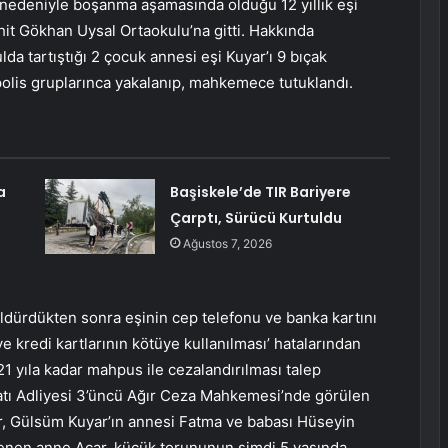
 nedeniyle boşanma aşamasında olduğu 12 yıllık eşi
hit Gökhan Uysal Ortaokulu’na gitti. Hakkında
a tartıştığı 2 çocuk annesi eşi Kuyar’ı 9 bıçak
polis gruplarınca yakalanıp, mahkemece tutuklandı.
a
Başiskele’de TIR Bariyere
Çarptı, Sürücü Kurtuldu
Ağustos 7, 2026
ldürdükten sonra eşinin cep telefonu ve banka kartını
 ve kredi kartlarının kötüye kullanılması’ hatalarından
21 yıla kadar mahpus ile cezalandırılması talep
tı Adliyesi 3’üncü Ağır Ceza Mahkemesi’nde görülen
, Gülsüm Kuyar’ın annesi Fatma ve babası Hüseyin
inlenen anne Acar, küçük torununun şimdi 5 yaşında