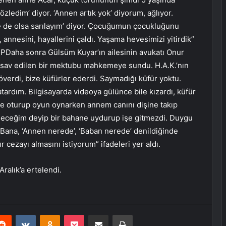
ledim’ diyor. ‘Annen artık yok’ diyorum, ağlıyor.
re de olsa sarılayım’ diyor. Çocuğumun çocukluğunu
annesini, hayallerini çaldı. Yaşama hevesimizi yitirdik”
a sonra Gülsüm Kuyar’ın ailesinin avukatı Onur
ığı sav edilen bir mektubu mahkemeye sundu. H.A.K.’nın
verdi, bize küfürler ederdi. Saymadığı küfür yoktu.
tardım. Bilgisayarda videoya gülünce bile kızardı, küfür
e oturup oyun oynarken annem canını dişine takıp
gideceğim deyip bir bahane uydurup işe gitmezdi. Duygu
 Bana, ‘Annen nerede’, ‘Baban nerede’ denildiğinde
cezayı almasını istiyorum” ifadeleri yer aldı.
ralık’a ertelendi.
erest
Reddit
VKontakte
Odnoklassniki
Pocket
E-Posta ile paylaş
Yazdır