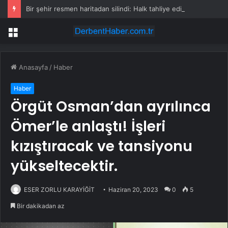
Bir şehir resmen haritadan silindi: Halk tahliye edildi
Menü
Anasayfa
/
Haber
Haber
Örgüt Osman’dan ayrılınca
Ömer’le anlaştı! İşleri
kızıştıracak ve tansiyonu
yükseltecektir.
ESER ZORLU KARAYİĞİT
Haziran 20, 2023
0
5
Bir dakikadan az