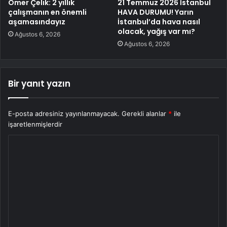
Ömer Çelik: 2 yıllık
21 Temmuz 2026 İstanbul
çalışmanın en önemli
HAVA DURUMU! Yarın
aşamasındayız
İstanbul’da hava nasıl
olacak, yağış var mı?
Ağustos 6, 2026
Ağustos 6, 2026
Bir yanıt yazın
E-posta adresiniz yayınlanmayacak.
Gerekli alanlar
*
ile
işaretlenmişlerdir
Y
o
r
u
m
*