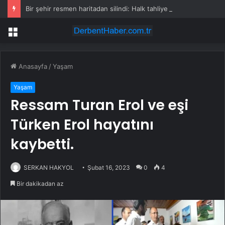
Bir şehir resmen haritadan silindi: Halk tahliye edildi
Menü
Anasayfa
/
Yaşam
Yaşam
Ressam Turan Erol ve eşi
Türken Erol hayatını
kaybetti.
SERKAN HAKYOL
Şubat 16, 2023
0
4
Bir dakikadan az