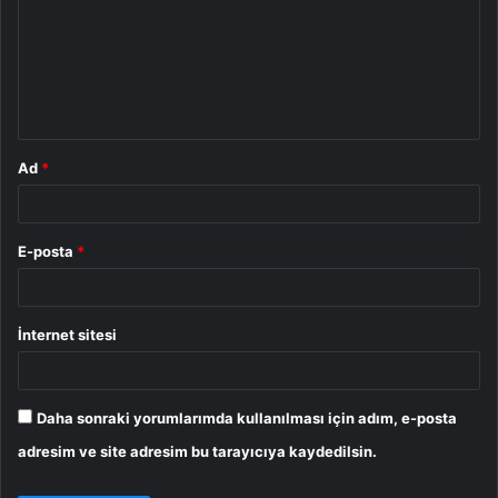
r
u
m
*
Ad
*
E-posta
*
İnternet sitesi
Daha sonraki yorumlarımda kullanılması için adım, e-posta
adresim ve site adresim bu tarayıcıya kaydedilsin.