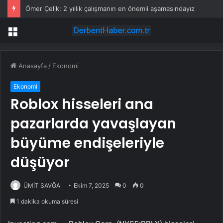
Ömer Çelik: 2 yıllık çalışmanın en önemli aşamasındayız
Menü
Anasayfa
/
Ekonomi
Ekonomi
Roblox hisseleri ana
pazarlarda yavaşlayan
büyüme endişeleriyle
düşüyor
ÜMİT SAVĞA
Ekim 7, 2025
0
0
1 dakika okuma süresi