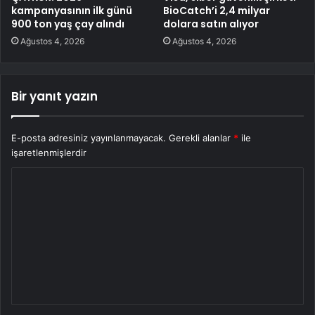
kampanyasının ilk günü
BioCatch’i 2,4 milyar
900 ton yaş çay alındı
dolara satın alıyor
Ağustos 4, 2026
Ağustos 4, 2026
Bir yanıt yazın
E-posta adresiniz yayınlanmayacak.
Gerekli alanlar
*
ile
işaretlenmişlerdir
Y
o
r
u
m
*