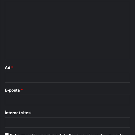
Y
o
r
u
m
*
Ad
*
E-posta
*
İnternet sitesi