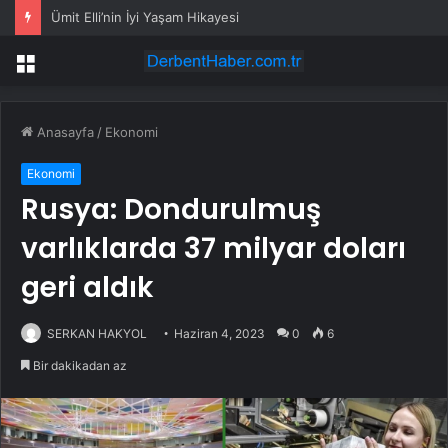
Ümit Elli’nin İyi Yaşam Hikayesi
Menü
Anasayfa
/
Ekonomi
Ekonomi
Rusya: Dondurulmuş
varlıklarda 37 milyar doları
geri aldık
SERKAN HAKYOL
Haziran 4, 2023
0
6
Bir dakikadan az