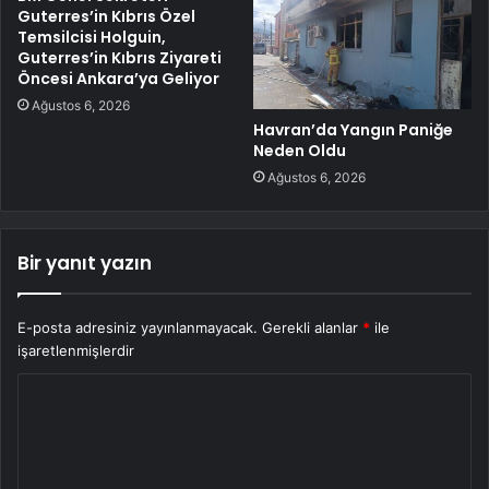
Guterres’in Kıbrıs Özel
Temsilcisi Holguin,
Guterres’in Kıbrıs Ziyareti
Öncesi Ankara’ya Geliyor
Ağustos 6, 2026
Havran’da Yangın Paniğe
Neden Oldu
Ağustos 6, 2026
Bir yanıt yazın
E-posta adresiniz yayınlanmayacak.
Gerekli alanlar
*
ile
işaretlenmişlerdir
Y
o
r
u