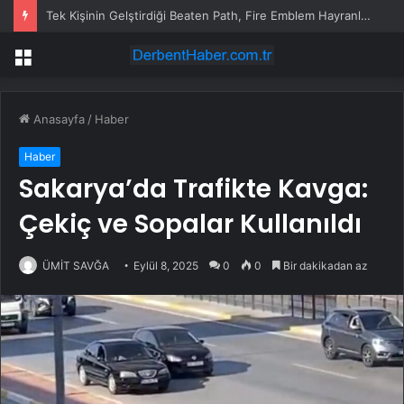
Tek Kişinin Gelştirdiği Beaten Path, Fire Emblem Hayranlarının İlgisini Çekebilir
Menü
Anasayfa
/
Haber
Haber
Sakarya’da Trafikte Kavga:
Çekiç ve Sopalar Kullanıldı
ÜMİT SAVĞA
Eylül 8, 2025
0
0
Bir dakikadan az