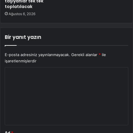
taşıyanlar tek tek
toplatılacak
Ağustos 6, 2026
Bir yanıt yazın
E-posta adresiniz yayınlanmayacak.
Gerekli alanlar
*
ile
işaretlenmişlerdir
Y
o
r
u
m
*
Ad
*