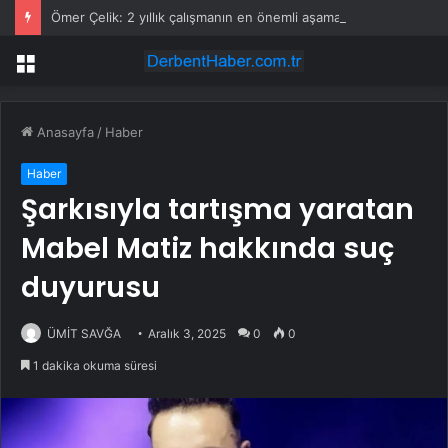
Ömer Çelik: 2 yıllık çalışmanın en önemli aşamasındayız
Menü
Anasayfa
/
Haber
Haber
Şarkısıyla tartışma yaratan
Mabel Matiz hakkında suç
duyurusu
ÜMİT SAVĞA
Aralık 3, 2025
0
0
1 dakika okuma süresi