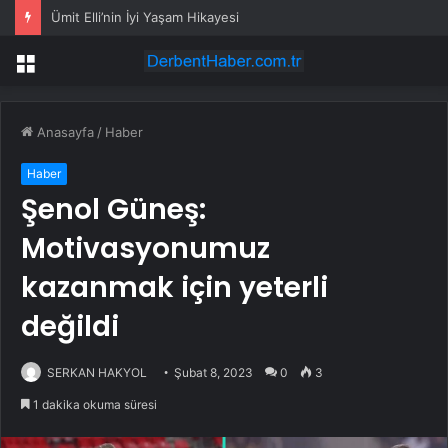
Ümit Elli’nin İyi Yaşam Hikayesi
Menü
Anasayfa
/
Haber
Haber
Şenol Güneş:
Motivasyonumuz
kazanmak için yeterli
değildi
SERKAN HAKYOL
Şubat 8, 2023
0
3
1 dakika okuma süresi