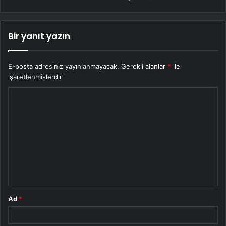
Bir yanıt yazın
E-posta adresiniz yayınlanmayacak.
Gerekli alanlar
*
ile
işaretlenmişlerdir
Y
o
r
u
m
*
Ad
*