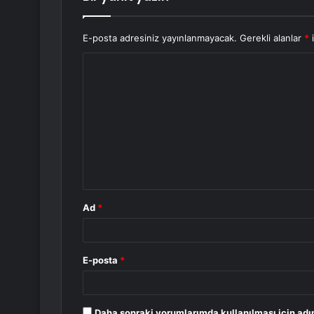
E-posta adresiniz yayınlanmayacak.
Gerekli alanlar
*
i
Y
o
r
u
m
*
Ad
*
E-posta
*
Daha sonraki yorumlarımda kullanılması için adı