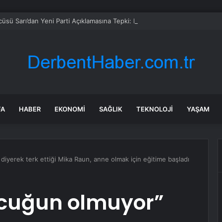
sü Sarı’dan Yeni Parti Açıklamasına Tepki: Bu Arkadaşlarımız Koltukçu
FA
HABER
EKONOMI
SAĞLIK
TEKNOLOJI
YAŞAM
diyerek terk ettiği Mika Raun, anne olmak için eğitime başladı
Çocuğun olmuyor”