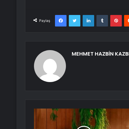
Facebook
Twitter
LinkedIn
Tumblr
Pint
Paylaş
MEHMET HAZBİN KAZB