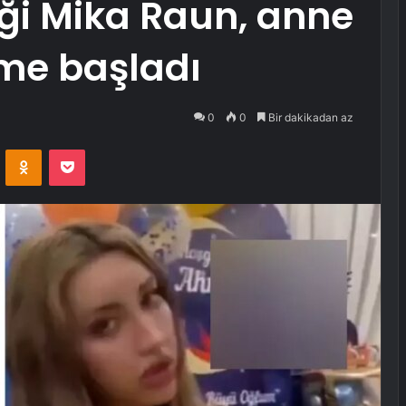
iği Mika Raun, anne
ime başladı
0
0
Bir dakikadan az
VKontakte
Odnoklassniki
Pocket