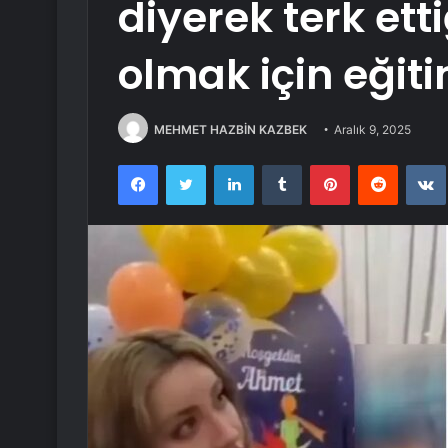
diyerek terk ett
olmak için eğit
MEHMET HAZBİN KAZBEK
Aralık 9, 2025
Facebook
Twitter
LinkedIn
Tumblr
Pinterest
Reddit