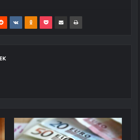
erest
Reddit
VKontakte
Odnoklassniki
Pocket
E-Posta ile paylaş
Yazdır
EK