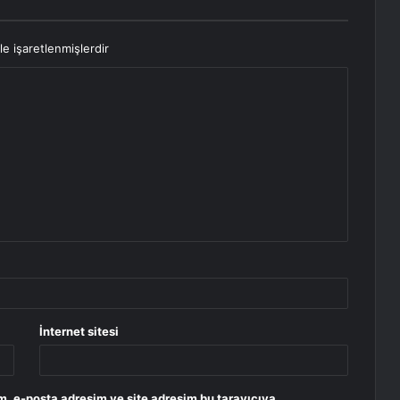
le işaretlenmişlerdir
İnternet sitesi
m, e-posta adresim ve site adresim bu tarayıcıya