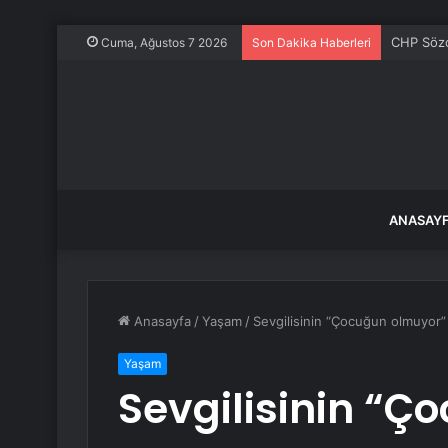
CHP Sözcü
Cuma, Ağustos 7 2026
Son Dakika Haberleri
ANASAY
Anasayfa
/
Yaşam
/
Sevgilisinin “Çocuğun olmuyor” 
Yaşam
Sevgilisinin “