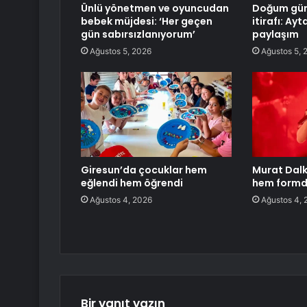
Ünlü yönetmen ve oyuncudan
Doğum gün
bebek müjdesi: ‘Her geçen
itirafı: A
gün sabırsızlanıyorum’
paylaşım
Ağustos 5, 2026
Ağustos 5, 
Giresun’da çocuklar hem
Murat Dalk
eğlendi hem öğrendi
hem form
Ağustos 4, 2026
Ağustos 4, 
Bir yanıt yazın