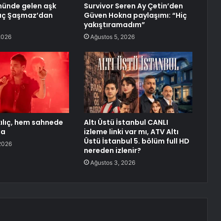
ünde gelen aşk
Survivor Seren Ay Çetin’den
ytaç Şaşmaz’dan
Güven Hokna paylaşımı: “Hiç
yakıştıramadım”
2026
Ağustos 5, 2026
ılıç, hem sahnede
Altı Üstü İstanbul CANLI
da
izleme linki var mı, ATV Altı
Üstü İstanbul 5. bölüm full HD
2026
nereden izlenir?
Ağustos 3, 2026