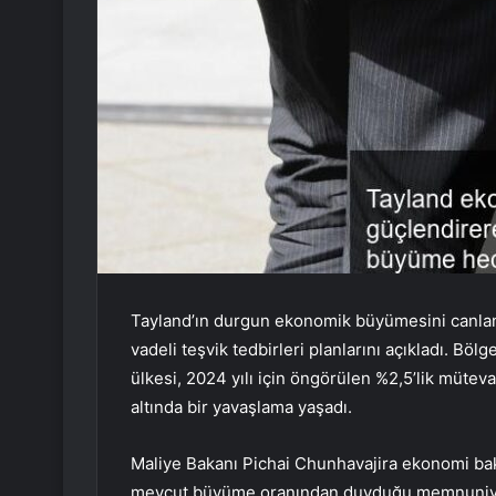
Tayland’ın durgun ekonomik büyümesini canlan
vadeli teşvik tedbirleri planlarını açıkladı. B
ülkesi, 2024 yılı için öngörülen %2,5’lik müteva
altında bir yavaşlama yaşadı.
Maliye Bakanı Pichai Chunhavajira ekonomi baka
mevcut büyüme oranından duyduğu memnuniyets