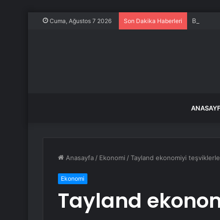
Başiskele
Cuma, Ağustos 7 2026
Son Dakika Haberleri
ANASAY
Anasayfa
/
Ekonomi
/
Tayland ekonomiyi teşvikler
Ekonomi
Tayland ekonomi