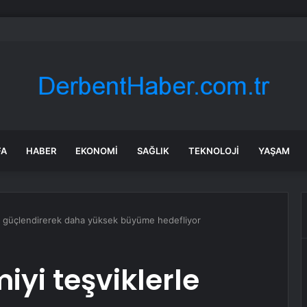
’de TIR Bariyere Çarptı, Sürücü Kurtuldu
FA
HABER
EKONOMI
SAĞLIK
TEKNOLOJI
YAŞAM
le güçlendirerek daha yüksek büyüme hedefliyor
yi teşviklerle