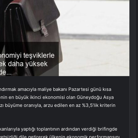
dırmak amacıyla maliye bakanı Pazartesi günü kısa
ölgenin en büyük ikinci ekonomisi olan Güneydoğu Asya
zı büyüme oranıyla, arzu edilen en az %3,5’lik kriterin
nlarıyla yaptığı toplantının ardından verdiği brifingde
izliği dile getirerek ülkenin ekonomik performansını