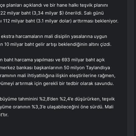
 planları açıklandı ve bir hane halkı teşvik planını
22 milyar baht (3,34 milyar $) önerildi. Salı günü
112 milyar baht (3.1 milyar dolar) arttırması bekleniyor.
kstra harcamaların mali disiplin yasalarına uygun
10 milyar baht gelir artışı beklendiğinin altını çizdi.
n baht harcama yapılması ve 693 milyar baht açık
 merkez bankası başkanlarının 50 milyon Taylandlıya
mının mali ihtiyatlılığına ilişkin eleştirilerine rağmen,
meyi artırmak için gerekli bir tedbir olarak savundu.
 büyüme tahminini %2,8’den %2,4’e düşürürken, teşvik
üme oranının %3,3’e ulaşabileceğini öne sürdü. Mali
’tır.