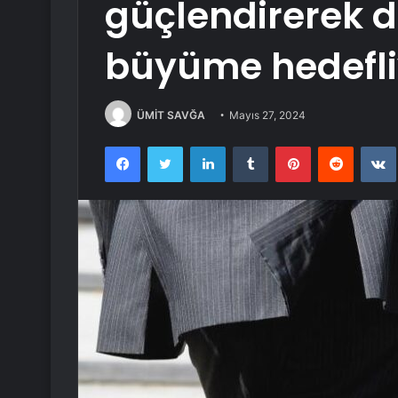
güçlendirerek 
büyüme hedefli
ÜMİT SAVĞA
Mayıs 27, 2024
Facebook
Twitter
LinkedIn
Tumblr
Pinterest
Reddit