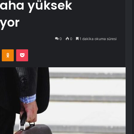
daha yüksek
yor
0
0
1 dakika okuma süresi
VKontakte
Odnoklassniki
Pocket