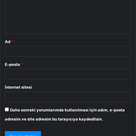
u
m
*
Ad
*
E-posta
*
İnternet sitesi
Daha sonraki yorumlarımda kullanılması için adım, e-posta
adresim ve site adresim bu tarayıcıya kaydedilsin.