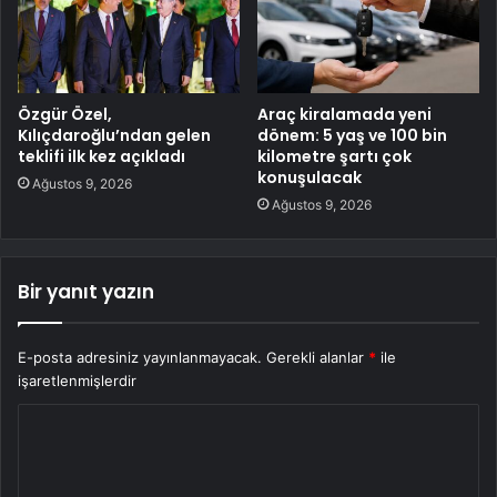
Özgür Özel,
Araç kiralamada yeni
Kılıçdaroğlu’ndan gelen
dönem: 5 yaş ve 100 bin
teklifi ilk kez açıkladı
kilometre şartı çok
konuşulacak
Ağustos 9, 2026
Ağustos 9, 2026
Bir yanıt yazın
E-posta adresiniz yayınlanmayacak.
Gerekli alanlar
*
ile
işaretlenmişlerdir
Y
o
r