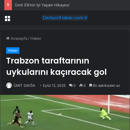
Ümit Elli’nin İyi Yaşam Hikayesi
Menü
Anasayfa
/
Haber
Haber
Trabzon taraftarının
uykularını kaçıracak gol
ÜMİT SAVĞA
Eylül 12, 2025
0
0
Bir dakikadan az