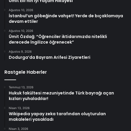
Ümit Elli’nin İyi Yaşam Hikayesi
Ağustos 10, 2026
İstanbul’un göbeğinde vahşet! Yerde de bıçaklamaya
devam ettiler
Ağustos 10, 2026
Ümit Özdağ: “Öğrenciler iktidarımızda nitelikli
derecede İngilizce öğrenecek”
Ağustos 9, 2026
Dodurga’da Bayram Arifesi Ziyaretleri
Rastgele Haberler
Temmuz 13, 2026
Hukuk fakültesi mezuniyetinde Türk bayrağı açan
kızları yuhaladılar!
Nisan 13, 2026
Wikipedia yapay zeka tarafından oluşturulan
makaleleri yasakladı
Nisan 3, 2026