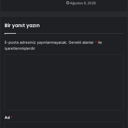
Ağustos 9, 2026
Bir yanıt yazın
E-posta adresiniz yayınlanmayacak.
Gerekli alanlar
*
ile
işaretlenmişlerdir
Y
o
r
u
m
*
Ad
*