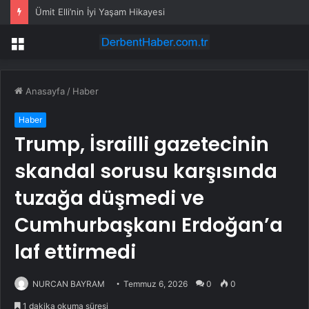
Ümit Elli’nin İyi Yaşam Hikayesi
Menü
Anasayfa
/
Haber
Haber
Trump, İsrailli gazetecinin
skandal sorusu karşısında
tuzağa düşmedi ve
Cumhurbaşkanı Erdoğan’a
laf ettirmedi
NURCAN BAYRAM
Temmuz 6, 2026
0
0
1 dakika okuma süresi