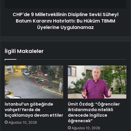
CHP'de 9 Milletvekilinin Disipline Sevki Süheyl
Batum Kararını Hatırlattı: Bu Hüküm TBMM
Üyelerine Uygulanamaz
İlgili Makaleler
İstanbul’un göbeğinde
Ümit Özdağ: “Öğrenciler
vahşet! Yerde de
iktidarımızda nitelikli
bıçaklamaya devam ettiler
derecede İngilizce
öğrenecek”
Ağustos 10, 2026
Ağustos 10, 2026