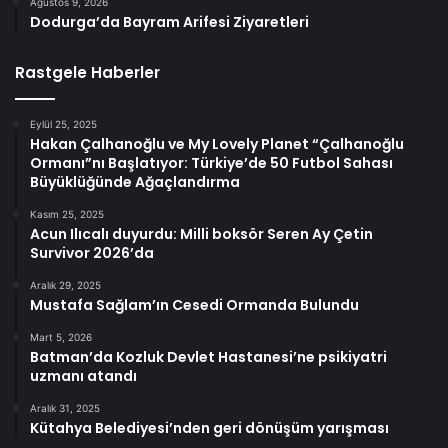
Ağustos 9, 2026
Dodurga’da Bayram Arifesi Ziyaretleri
Rastgele Haberler
Eylül 25, 2025
Hakan Çalhanoğlu ve My Lovely Planet “Çalhanoğlu
Ormanı”nı Başlatıyor: Türkiye’de 50 Futbol Sahası
Büyüklüğünde Ağaçlandırma
Kasım 25, 2025
Acun Ilıcalı duyurdu: Milli boksör Seren Ay Çetin
Survivor 2026’da
Aralık 29, 2025
Mustafa Sağlam’ın Cesedi Ormanda Bulundu
Mart 5, 2026
Batman’da Kozluk Devlet Hastanesi’ne psikiyatri
uzmanı atandı
Aralık 31, 2025
Kütahya Belediyesi’nden geri dönüşüm yarışması